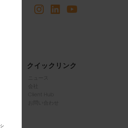
クイックリンク
ニュース
会社
Client Hub
お問い合わせ
シ