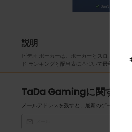
説明
ビデオ ポーカーは、ポーカーとスロット マ
ド ランキングと配当表に基づいて最善の選択
TaDa Gamingに関
メールアドレスを残すと、最新のゲーム情報