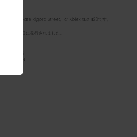
Abate Rigord Street, Ta’ Xbiex XBX 1120です。
ち、2023年8月24日に発行されました。
-05-21発行
00140-MN