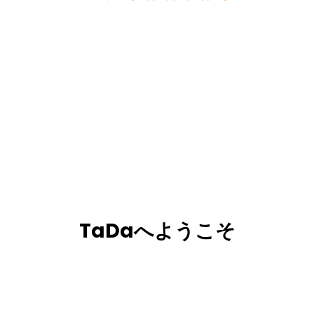
TaDaへようこそ