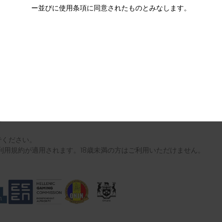
ー並びに使用条項に同意されたものとみなします。
4で登録住所はLevel G, (Office 1/0355), Quantum House, 75, 
(MGA)によってライセンスを受け、ライセンス番号MGA/B2B/940/2022を持
onによりアカウント番号66390でライセンスを受け、規制されています。
nによりライセンスを受け、規制されています。ライセンス番号25Si1039、2025
ommissionによりライセンスを受け、規制されています。ライセンス番号HGC-0
、規制されています。ライセンス番号1719/19.12.2024
by the AGCO with license number GRSM1444241
でください。
を禁じます。利用規約が適用されます。18歳未満の方はご利用いただけません。