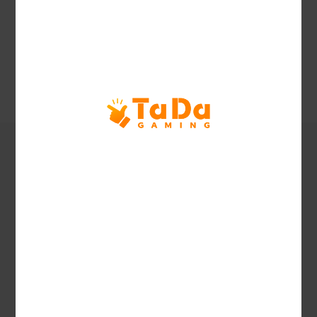
対応言語
特徴の説明1