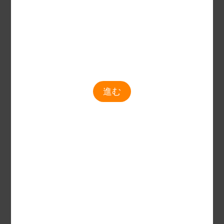
Unique TaDa
ゲーム
ゲーミフィケーショ
すべてのゲーム
ン
人気のある
フィッシュシューテ
スロット
ィング
釣りとアーケード
TriLuck
TM
進む
テーブルとカード
DarkReel
TM
ビンゴ
クラッシュゲーム
パートナー
クイックリンク
クライアント
ニュース
メディアパートナー
会社
Client Hub
お問い合わせ