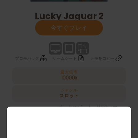
Lucky Jaguar 2
今すぐプレイ
プロモパック
ゲームシート
デモをコピー
最大倍率
10000x
ジャンル
スロット
ボーナスゲーム、WILD、マ
ゲーム特徴
ルチプライヤー、ボーナス
5 Lines
ペイライン
2025.6.13
リリース時間