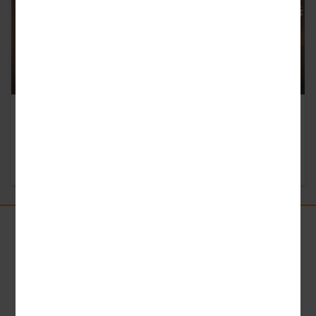
30 / 07 / 2026
ゲームリリース
TaDa Unleashes King Sized Gameplay in 3
Lion Roarr