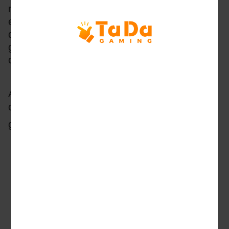
means 
X7 Hot 
gives players a new 
experience, widening the slot’s appeal across 
different demographics. The high impact 
graphics and animations reinforce this mix of 
classic and contemporary gaming.’
Available in over 15 languages with 100+ 
currency choices
, X7 Hot 
is
available to play 
th
globally from 12
 December 2025.
← ニュースに戻る