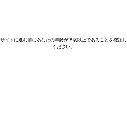
s
サイトに進む前にあなたの年齢が18歳以上であることを確認
ください。
31 / 07 / 2026
ゲームリリース