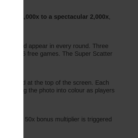
m 
500x, 1,000x to a spectacular 2,000x
, 
 value.
 and could appear in every round. Three 
rs bring 16 free games. The Super Scatter 
man Wild at the top of the screen. Each 
d turning the photo into colour as players 
ally, the 50x bonus multiplier is triggered 