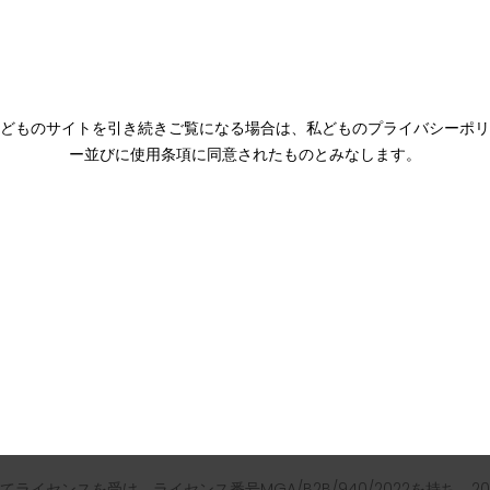
い（スパムなし）
ム
パートナー
どものサイトを引き続きご覧になる場合は、私どものプライバシーポリ
ー並びに使用条項に同意されたものとみなします。
のゲーム
クライアント
ある
メディアパートナー
ト
アーケード
ルとカード
シュゲーム
4で登録住所はLevel G, (Office 1/0355), Quantum House, 75, 
(MGA)によってライセンスを受け、ライセンス番号MGA/B2B/940/2022を持