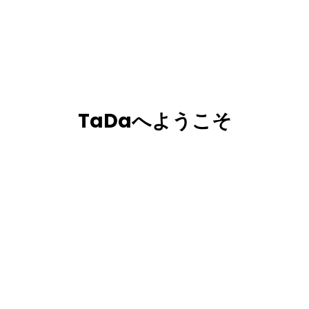
o Wilds will upgrade the game to the next level.
 are enhanced with non-stop humour and witty design
 reveal each bonus or the Ice Block Free Spins coun
TaDaへようこそ
ement, TaDa Gaming
,
said: ‘
Fortune Hook Antarc
d generous accumulative multipliers has huge playe
currency choices
, 
Fortune Hook Antarctic
is
availab
← ニュースに戻る