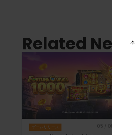
Related New
本
05 / 08 / 2026
ゲームリリース