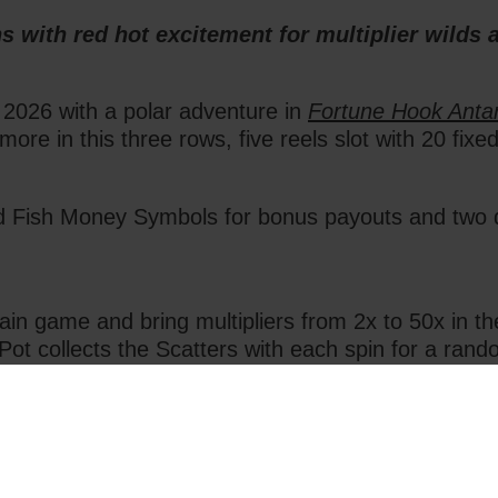
ns with red hot excitement for multiplier wilds 
2026 with a polar adventure in 
Fortune Hook Antar
 more in this three rows, five reels slot with 20 fixe
ed Fish Money Symbols for bonus payouts and two di
 main game and bring multipliers from 2x to 50x in
t collects the Scatters with each spin for a random
r values are the Fish Money symbols. The Blue Hat f
worth 15x-20x while the Red Scarf fish raises the g