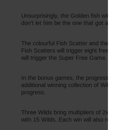
Unsurprisingly, the Golden fish with the gol
don’t let him be the one that got away! P
The colourful Fish Scatter and the gold Fi
Fish Scatters will trigger eight free game
will trigger the Super Free Game.
In the bonus games, the progression meter
additional winning collection of Wilds will
progress.
Three Wilds bring multipliers of 2x; six Wil
with 15 Wilds. Each win will also re set th