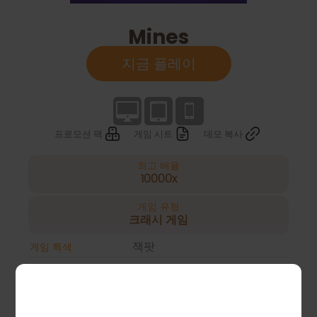
Mines
지금 플레이
프로모션 팩
게임 시트
데모 복사
최고 배율
10000x
게임 유형
크래시 게임
잭팟
게임 특색
-
유료 채널 수
2023.05
발행 시간