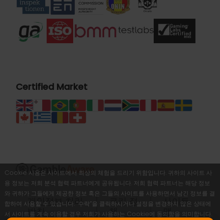
Certified Market
Cookie 사용은 사이트에서 최상의 체험을 드리기 위함입니다. 귀하의 사이트 사
용 정보는 저희 분석 협력 파트너에게 공유됩니다. 저희 협력 파트너는 해당 정보
와 귀하가 그들에게 제공한 정보 혹은 그들의 사이트를 사용하면서 남긴 정보를 결
개인정보 처리
쿠키 정
사이트
합하여 사용할 수 있습니다. “수락”을 클릭하시거나 설정을 변경하지 않은 상태에
방침
책
맵
서 사이트를 계속 이용할 경우 저희가 사용하는 Cookie에 동의함을 의미합니다.