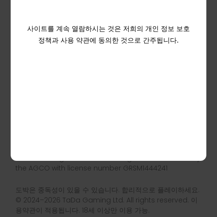
TaDa Gaming은 MGA(몰타 게이밍 관리국)에 의해 라이선
스를 받았습니다. 라이선스 번호: MGA/B2B/940/2022, 발행
사이트를 계속 열람하시는 것은 저희의 개인 정보 보호
일: 2023년 8월 24일.
정책과 사용 약관에 동의한 것으로 간주됩니다.
TaDa Gaming은 영국의 Gambling Commission에 의해
라이센스가 부여되고 규제받고 있습니다. 계정 번호: 66390
TaDa Gaming은 스웨덴의 Spelinspektionen에 의해 라이
센스가 부여되고 규제받고 있습니다. 라이센스 번호: 25Si1039,
발급일: 2025-05-21
TaDa Gaming은 그리스의 Hellenic Gaming
Commission에 의해 라이센스가 부여되고 규제받고 있습니
다. 라이센스 번호: HGC-000140-MN
TaDa Gaming은 루마니아의 ONJN에 의해 라이센스가 부여
되고 규제받고 있습니다. 라이센스 번호: 1719/19.12.2024
TaDa Gaming is licensed and regulated in Ontario by
the AGCO with license number GRSM1444241
도박은 중독성이 있을 수 있습니다. 합리적으로 플레이하세요.
© 2024–2026 TaDa Gaming Ltd. All rights reserved. 이
용약관이 적용됩니다. 18세 이상만 이용 가능.