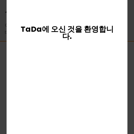
설명
이제 추가 3 대의 잭팟과 함께! JP 그랜드 상을위한 레버를
TaDa에 오신 것을 환영합니
매일 잡아 당기고, JP 그랜드 상을 받으십시오.
다.
TaDa Gaming에 대한 최신 정보를 받아보
세요.
이메일을 남겨주시면 최신 게임 정보를 보내드리겠습
니다.