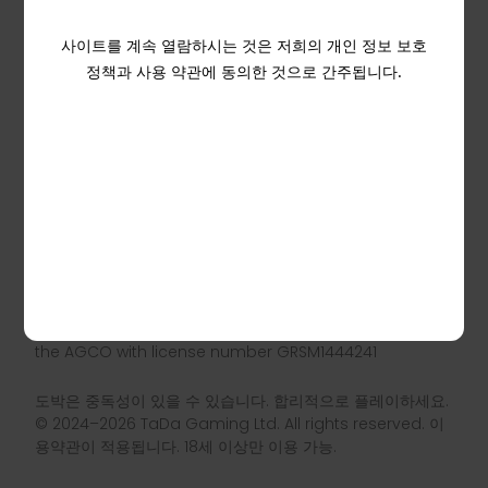
TaDa Gaming은 MGA(몰타 게이밍 관리국)에 의해 라이선
스를 받았습니다. 라이선스 번호: MGA/B2B/940/2022, 발행
사이트를 계속 열람하시는 것은 저희의 개인 정보 보호
일: 2023년 8월 24일.
정책과 사용 약관에 동의한 것으로 간주됩니다.
TaDa Gaming은 영국의 Gambling Commission에 의해
라이센스가 부여되고 규제받고 있습니다. 계정 번호: 66390
TaDa Gaming은 스웨덴의 Spelinspektionen에 의해 라이
센스가 부여되고 규제받고 있습니다. 라이센스 번호: 25Si1039,
발급일: 2025-05-21
TaDa Gaming은 그리스의 Hellenic Gaming
Commission에 의해 라이센스가 부여되고 규제받고 있습니
다. 라이센스 번호: HGC-000140-MN
TaDa Gaming은 루마니아의 ONJN에 의해 라이센스가 부여
되고 규제받고 있습니다. 라이센스 번호: 1719/19.12.2024
TaDa Gaming is licensed and regulated in Ontario by
the AGCO with license number GRSM1444241
도박은 중독성이 있을 수 있습니다. 합리적으로 플레이하세요.
© 2024–2026 TaDa Gaming Ltd. All rights reserved. 이
용약관이 적용됩니다. 18세 이상만 이용 가능.