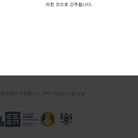
의한 것으로 간주됩니다.
, 등록 주소: Level G, (Office 1/0355), Quantum House, 75, Abat
 받았습니다. 라이선스 번호: MGA/B2B/940/2022, 발행일: 2023년 
 의해 라이센스가 부여되고 규제받고 있습니다. 계정 번호: 66390
라이센스가 부여되고 규제받고 있습니다. 라이센스 번호: 25Si1039, 발급일: 20
ission에 의해 라이센스가 부여되고 규제받고 있습니다. 라이센스 번호: HGC-
 규제받고 있습니다. 라이센스 번호: 1719/19.12.2024
by the AGCO with license number GRSM1444241
.
rved. 이용약관이 적용됩니다. 18세 이상만 이용 가능.