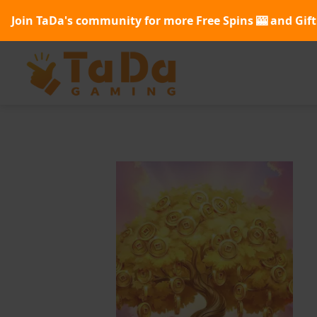
Join TaDa's community for more Free Spins 🎰 and Gift 