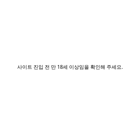
X888
라인 연결도 8배의 보상을 제공하며, 승수가 최대 888
사이트 진입 전 만 18세 이상임을 확인해 주세요.
한 재물로 안내하여 '진정한 부'의 꿈을 실현해 보세요!
최신 정보를 받아보세요.
리겠습니다.
구독