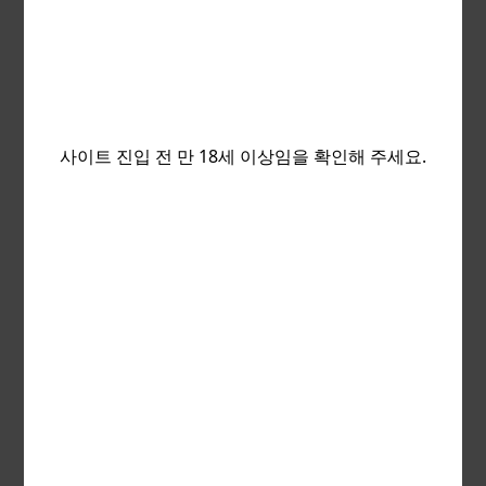
세요.
이메일을 남겨주시면 최신 게임 정보를 보내드리겠습
니다.
사이트 진입 전 만 18세 이상임을 확인해 주세요.
귀하의 개인 정보 처리에 동의해 주세요
내 개인 정보 처리에 동의합니다
TaDa Gaming 뉴스에 구독하고 싶습니다 (스팸
아님)
구독