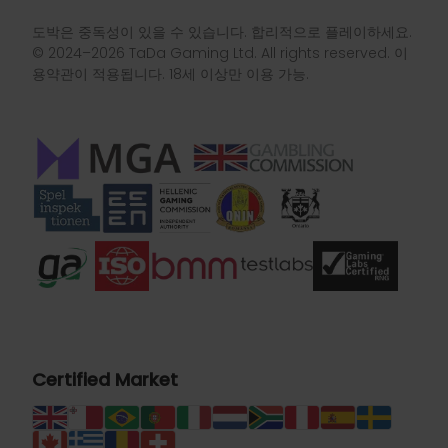
도박은 중독성이 있을 수 있습니다. 합리적으로 플레이하세요.
© 2024–2026 TaDa Gaming Ltd. All rights reserved. 이
용약관이 적용됩니다. 18세 이상만 이용 가능.
Certified Market