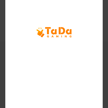
지원 언어
기능 설명 1