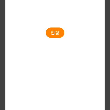
Unique TaDa
게임
게임화
모든 게임들
물고기 사격
인기 있는
TriLuck
슬롯 머신
TM
입장
DarkReel
낚시와 아케이드
TM
테이블과 카드
빙고
크래시 게임
파트너
빠른 링크
클라이언트
뉴스
미디어 파트너
회사
Client Hub
문의하기