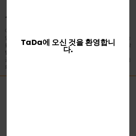
설명
Crash Touchdown은 미식축구를 테마로 한 Crash 게임
입니다. 플레이어는 러닝백을 제어하여 더 멀리 달릴수록 승
TaDa에 오신 것을 환영합니
률이 높아지지만 언제든지 태클을 당할 수 있으며 보상을 박
다.
탈당할 수 있습니다. 플레이어는 높은 위험과 높은 보상의
균형을 유지해야 하며, 상금을 확보하기 위해 언제든지 현금
화를 선택해야 합니다.
TaDa Gaming에 대한 최신 정보를 받아보