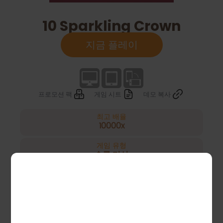
10 Sparkling Crown
지금 플레이
프로모션 팩
게임 시트
데모 복사
최고 배율
10000x
게임 유형
슬롯 머신
확장 와일드, 보너스 게임
게임 특색
10 Lines
유료 채널 수
2025.5.14
발행 시간