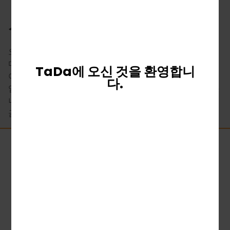
설명
오늘 밤 도시는 리듬으로 살아 있다! 다채로운 스타일과 테
마의 컬러풀한 펍 사인이 분위기를 띄운다. 243가지 조합!
TaDa에 오신 것을 환영합니
여자는 빙고 없이도 보상을 받을 수 있어요! 게다가 프리게
다.
임의 라운드 수와 배율을 결정하는 바텐더 미니게임도 있습
니다. 최대 250라운드까지 가능! 보상 심볼은 당신의 것! 지
금 바로 참가해, 보드 위 최고의 스타가 되어보세요!
TaDa Gaming에 대한 최신 정보를 받아보