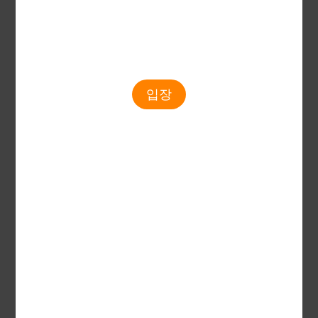
Unique TaDa
게임
게임화
모든 게임들
물고기 사격
인기 있는
TriLuck
슬롯 머신
TM
입장
DarkReel
낚시와 아케이드
TM
테이블과 카드
빙고
크래시 게임
파트너
빠른 링크
클라이언트
뉴스
미디어 파트너
회사
Client Hub
문의하기