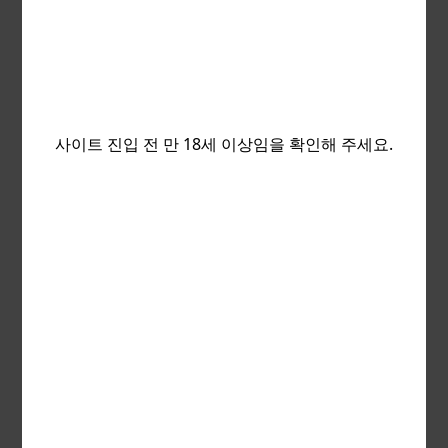
세요.
이메일을 남겨주시면 최신 게임 정보를 보내드리겠습
니다.
사이트 진입 전 만 18세 이상임을 확인해 주세요.
귀하의 개인 정보 처리에 동의해 주세요
내 개인 정보 처리에 동의합니다
TaDa Gaming 뉴스에 구독하고 싶습니다 (스팸
아님)
구독