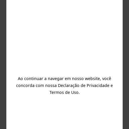
Fale Conosco
Este site é administrado e operado pela TaDa
Gaming Ltd. com número de registro C99914, com
endereço registrado no Level G, (Office 1/0355),
Quantum House, 75, Abate Rigord Street, Ta’ Xbiex XBX
1120.
TaDa Gaming é licenciada pela MGA (Autoridade de
Jogos de Malta) com número de licença
MGA/B2B/940/2022 emitida em 24 de agosto de
Ao continuar a navegar em nosso website, você
2023.
concorda com nossa Declaração de Privacidade e
TaDa Gaming é licenciada e regulamentada na Grã-
Termos de Uso.
Bretanha pela Gambling Commission sob o número
de conta 66390
TaDa Gaming é licenciada e regulamentada na
Suécia pela Spelinspektionen com número de
licença 25Si1039, emitida em 21-05-2025