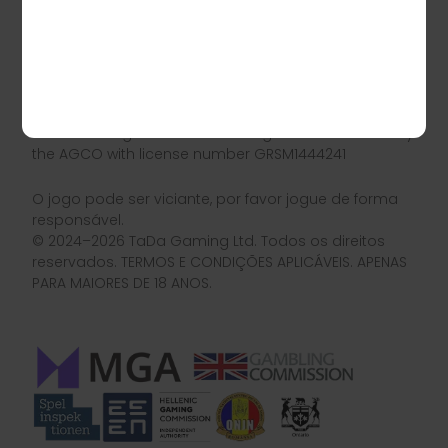
TaDa Gaming é licenciada e regulamentada na
Grécia pela Comissão Helênica de Jogos com
número de licença HGC-000140-MN
TaDa Gaming é licenciada e regulamentada na
Romênia pela ONJN com número de licença
1719/19.12.2024
TaDa Gaming is licensed and regulated in Ontario by
the AGCO with license number GRSM1444241
O jogo pode ser viciante, por favor jogue de forma
responsável.
© 2024–2026 TaDa Gaming Ltd. Todos os direitos
reservados. TERMOS E CONDIÇÕES APLICÁVEIS. APENAS
PARA MAIORES DE 18 ANOS.