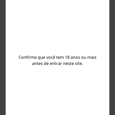
Deixe seu email, e nós lhe enviaremos as
informações mais recentes sobre jogos.
Por favor, concorde com o processamento
dos seus dados pessoais
Confirme que você tem 18 anos ou mais
Concordo com o processamento dos meus
antes de entrar neste site.
dados pessoais
Adoraria me inscrever para receber notícias
da TaDa Gaming (Sem spam)
Inscrever-se