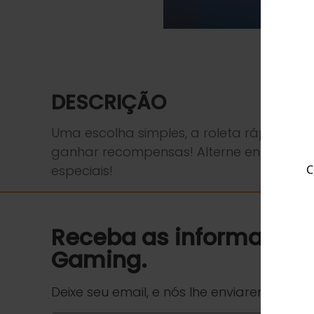
DESCRIÇÃO
Uma escolha simples, a roleta rápida da
ganhar recompensas! Alterne entre riscos
C
especiais!
Receba as informações
Gaming.
Deixe seu email, e nós lhe enviaremos as