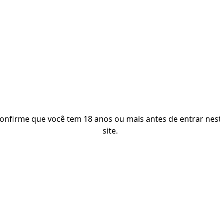
Descrição de Recursos 1
 vitória está aqui! Selecione rapidamente um sím
 e desafie os retornos de alta recompensa! Gatilh
onfirme que você tem 18 anos ou mais antes de entrar nes
site.
 mais recentes sobre a TaD
 informações mais recentes sobre jogos.