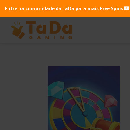
Entre na comunidade da TaDa para mais Free Spins 🎰 e