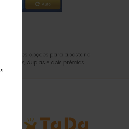
bolo de três opções para apostar e
o respins, duplas e dois prêmios
te
a