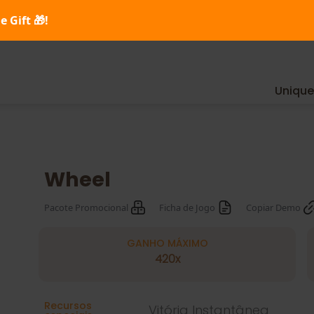
 Gift 🎁!
Uniqu
Wheel
Pacote Promocional
Ficha de Jogo
Copiar Demo
GANHO MÁXIMO
420x
Recursos
Vitória Instantânea