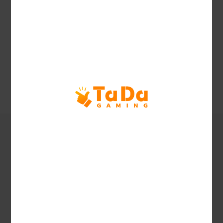
Linhas de
1 Lines
pagamento
Data de
2025.7.30
publicação
Idiomas suportados