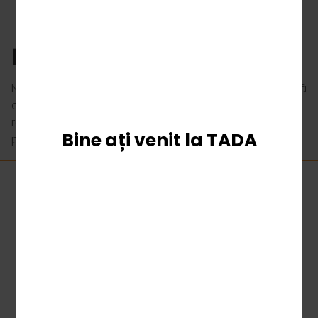
DESCRIERE
Numărul unic norocos vă oferă o șansă suplimentară
de a câștiga jocuri bonus în timp ce jucați bingo
regulat, oferindu -vă multe oportunități de a câștiga
Bine ați venit la TADA
premii.
Obține cele mai recente informații
despre TaDa Gaming.