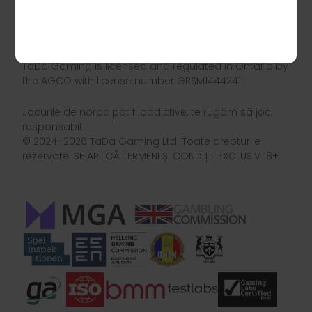
HGC-000140-MN
TaDa Gaming este licențiat și reglementat în
România de ONJN cu numărul de licență
1719/19.12.2024
TaDa Gaming is licensed and regulated in Ontario by
the AGCO with license number GRSM1444241
Jocurile de noroc pot fi addictive, te rugăm să joci
responsabil.
© 2024–2026 TaDa Gaming Ltd. Toate drepturile
rezervate. SE APLICĂ TERMENI ȘI CONDIȚII. EXCLUSIV 18+.