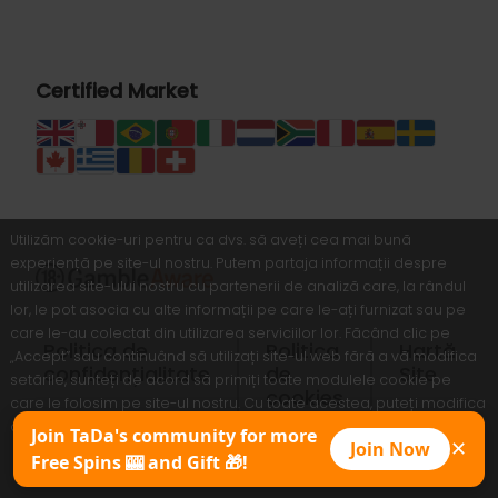
Certified Market
Utilizăm cookie-uri pentru ca dvs. să aveți cea mai bună
experiență pe site-ul nostru. Putem partaja informații despre
utilizarea site-ului nostru cu partenerii de analiză care, la rândul
lor, le pot asocia cu alte informații pe care le-ați furnizat sau pe
care le-au colectat din utilizarea serviciilor lor. Făcând clic pe
Politica de
Politica
Hartă
„Accept” sau continuând să utilizați site-ul web fără a vă modifica
confidențialitate
de
Site
setările, sunteți de acord să primiți toate modulele cookie pe
cookies
care le folosim pe site-ul nostru. Cu toate acestea, puteți modifica
oricând setările cookie-urilor.
Join TaDa's community for more
Join Now
✕
Free Spins 🎰 and Gift 🎁!
Accept