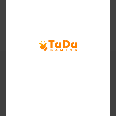
2024.02.23
Timp publicare
Limbi suportate
Descrierea Funcțiilor 1