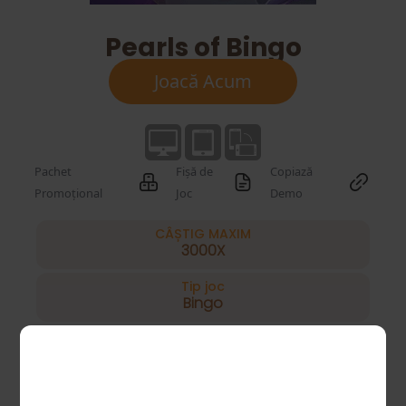
Pearls of Bingo
Joacă Acum
Pachet
Fișă de
Copiază
Promoțional
Joc
Demo
CÂȘTIG MAXIM
3000X
Tip joc
Bingo
Joc Bonus, Număr
Caracteristici
Norocos
speciale
-
Linii plată