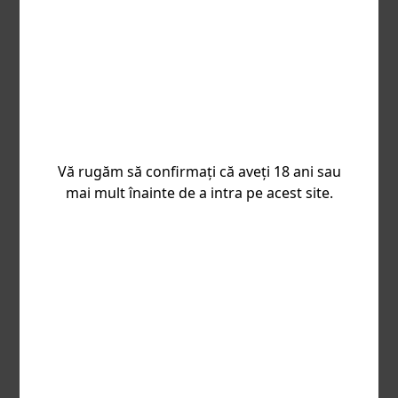
Lasă-ne emailul tău și îți vom trimite cele mai
recente informații despre jocuri.
Te rugăm să fii de acord cu prelucrarea
datelor tale personale
Vă rugăm să confirmați că aveți 18 ani sau
mai mult înainte de a intra pe acest site.
Sunt de acord cu prelucrarea datelor mele
personale
Mi-ar plăcea să mă abonez la știrile TaDa
Gaming (Fără spam)
Abonează-te