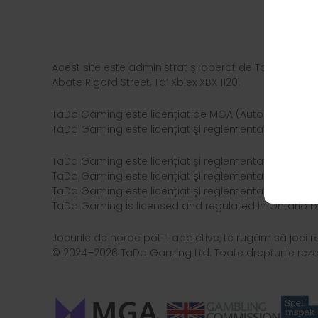
Bingo
Joc Cr
Acest site este administrat și operat de TaDa Gaming
Abate Rigord Street, Ta’ Xbiex XBX 1120.
TaDa Gaming este licențiat de MGA (Autoritatea pen
TaDa Gaming este licențiat și reglementat în Marea
TaDa Gaming este licențiat și reglementat în Suedia
TaDa Gaming este licențiat și reglementat în Greci
TaDa Gaming este licențiat și reglementat în Români
TaDa Gaming is licensed and regulated in Ontario 
Jocurile de noroc pot fi addictive, te rugăm să joci 
© 2024–2026 TaDa Gaming Ltd. Toate drepturile rezerv