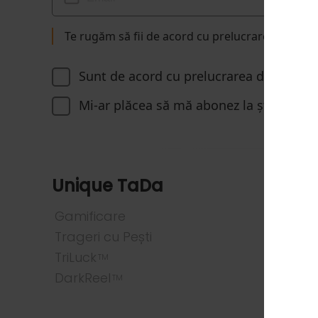
Te rugăm să fii de acord cu prelucrarea datelor
Sunt de acord cu prelucrarea datelor m
Mi-ar plăcea să mă abonez la știrile T
Unique TaDa
Jocur
Gamificare
TOATE 
Trageri cu Pești
Popula
TriLuck
Slot
TM
DarkReel
Pescuit
TM
Jocuri 