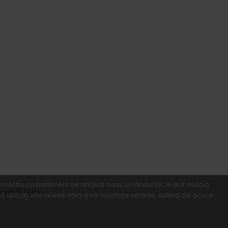
 nostru cu partenerii de analiză care, la rândul lor, le pot asocia
artă Site
ă utilizați site-ul web fără a vă modifica setările, sunteți de acord