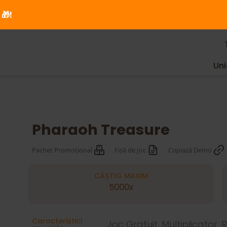
🎁!
Un
Pharaoh Treasure
Pachet Promoțional
Fișă de Joc
Copiază Demo
CÂȘTIG MAXIM
5000x
Caracteristici
Joc Gratuit, Multiplicator, R