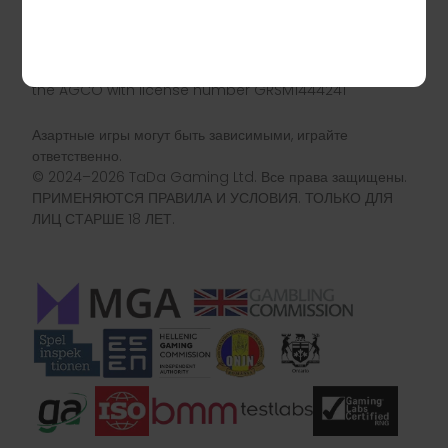
000140-MN
TaDa Gaming лицензировано и регулировано в
Румынии ONJN с номером лицензии 1719/19.12.2024
TaDa Gaming is licensed and regulated in Ontario by
the AGCO with license number GRSM1444241
Азартные игры могут быть зависимыми, играйте
ответственно.
© 2024–2026 TaDa Gaming Ltd. Все права защищены.
ПРИМЕНЯЮТСЯ ПРАВИЛА И УСЛОВИЯ. ТОЛЬКО ДЛЯ
ЛИЦ СТАРШЕ 18 ЛЕТ.