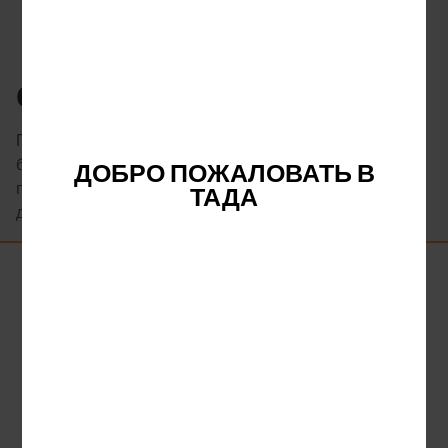
Описание функции 1
ОПИСАНИЕ
Призы в 1500 раз превышают общую долю, а также
бонусные игры, вас ждут. Каждая дополнительная
ДОБРО ПОЖАЛОВАТЬ В
покупка на 5 -м и 8 -м мячах дает вам супер бомбу за
ТАДА
дополнительные цифры.
Получите самую свежую информацию