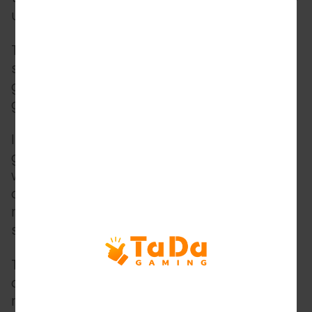
until no more symbols appear.
The
Green Clover Mystery Symbol
can
show up in both the base and the bonus
games to add to the immersive
gameplay.
If a Mystery Symbol appears in the main
game and triggers the Lock & Respin, it
will carry over into the bonus game. If it
appears during Lock & Respin, it will
randomly reveal a clover coin or jackpot
symbols before the final settlement.
The red
Jackpot Mystery Symbol
will only
appear in the bonus game and only
reveal a jackpot symbol. The three