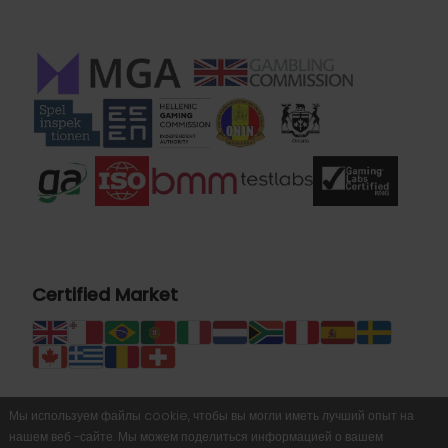
Certified Market
Мы используем файлы cookie, чтобы вы могли иметь лучший опыт на
нашем веб -сайте. Мы можем поделиться информацией о вашем