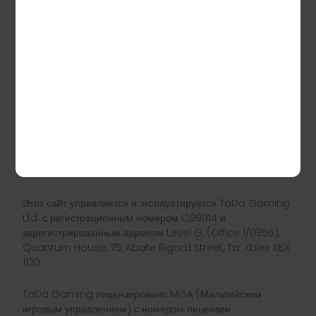
Бинго
Игра Crash
Партнеры
Быстрые ссылки
Клиенты
Новости
Медийные
Компания
партнеры
Client Hub
Свяжитесь с нами
Этот сайт управляется и эксплуатируется TaDa Gaming
Ltd. с регистрационным номером C99914 и
зарегистрированным адресом Level G, (Office 1/0355),
Quantum House, 75, Abate Rigord Street, Ta’ Xbiex XBX
1120.
TaDa Gaming лицензировано MGA (Мальтийским
игровым управлением) с номером лицензии