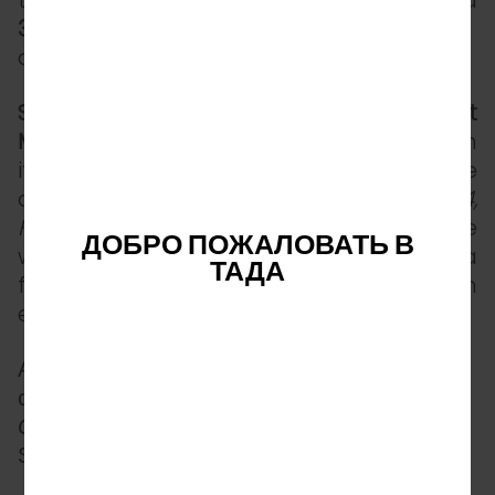
3x pre collection
and
3x after collection
is
available.
Sean Liu, Director of Product
Management, TaDa Gaming
,
said: ‘With
its straightforward rules, immersive theme
and coin led symbols,
Clover Coins 4x4,
Hit the Cash™
is designed to resonate
ДОБРО ПОЖАЛОВАТЬ В
with all players. The Lock & Respin is also a
ТАДА
favourite feature so we have high
expectations for this slot.’
Available in over 25 languages with 100+
currency choices
, Clover Coins 4x4, Hit the
Cash™
is
available to play from 5th
September 2025.
← Назад к новостям