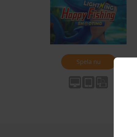
Spela nu