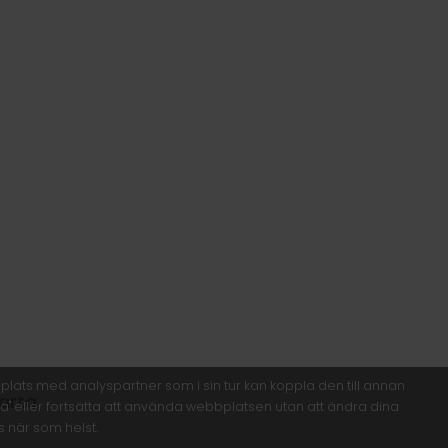
lats med analyspartner som i sin tur kan koppla den till annan
arta
a" eller fortsätta att använda webbplatsen utan att ändra dina
s när som helst.