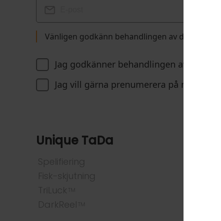
Vänligen godkänn behandlingen av dina perso
Jag godkänner behandlingen av mina p
Jag vill gärna prenumerera på nyheter 
Unique TaDa
Spel
Spelifiering
ALLA SP
Fisk-skjutning
Populä
TriLuck
Slot
TM
DarkReel
Fisk oc
TM
Bord o