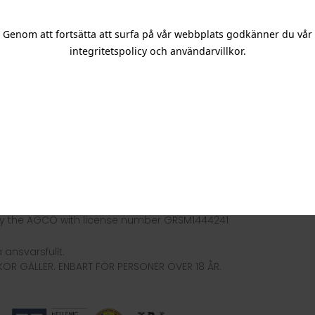
Genom att fortsätta att surfa på vår webbplats godkänner du vår
spel
integritetspolicy och användarvillkor.
 med registreringsnummer C99914 och registrerad adress på Le
Authority) med licensnummer MGA/B2B/940/2022 utfärdat den 
itannien av Gambling Commission under kontonummer 66390
av Spelinspektionen med licensnummer 25Si1039, utfärdat 2025
and av Hellenic Gaming Commission med licensnummer HGC-00
n av ONJN med licensnummer 1719/19.12.2024
by the AGCO with license number GRSM1444241
ansvarsfullt.
OR GÄLLER. ENBART FÖR PERSONER ÖVER 18 ÅR.