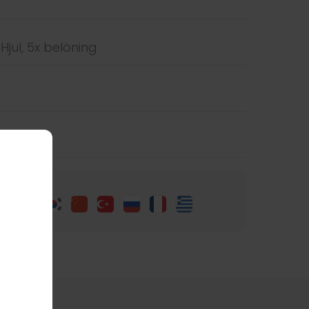
Hjul, 5x belöning
 stöds