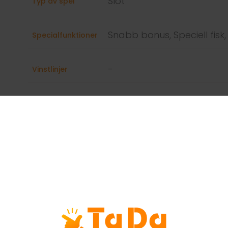
Slot
Typ av spel
Snabb bonus, Speciell fisk, 
Specialfunktioner
-
Vinstlinjer
2024.10.16
Publicera tid
Språk som