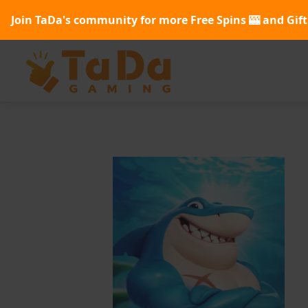
Join TaDa's community for more Free Spins 🎰 and Gift 