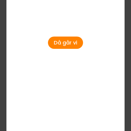
Unique TaDa
Spel
Spelifiering
ALLA SPEL
Fisk-skjutning
Populär
TriLuck
Slot
TM
Då går vi
DarkReel
Fisk och arkadspel
TM
Bord och kort
Bingo
Crash-spel
Partner
Snabblänkar
Kunder
Nyheter
Mediepartners
FÖRETAG
Client Hub
Kontakta Oss