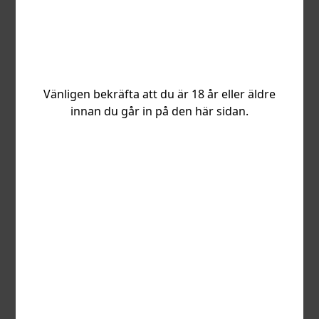
Lämna din e-post, så skickar vi den senaste
informationen om spel.
Vänligen bekräfta att du är 18 år eller äldre
Vänligen godkänn behandlingen av dina
innan du går in på den här sidan.
personuppgifter
Jag godkänner behandlingen av mina
personuppgifter
Jag vill gärna prenumerera på nyheter från
TaDa Gaming (Ingen skräppost)
Prenumerera