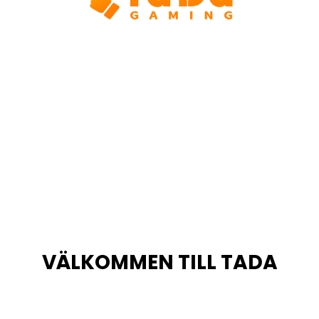
VÄLKOMMEN TILL TADA