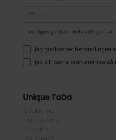
Vänligen godkänn behandlingen av dina perso
Jag godkänner behandlingen av mina p
Jag vill gärna prenumerera på nyheter 
Unique TaDa
Spel
Spelifiering
ALLA SP
Fisk-skjutning
Populä
TriLuck
Slot
TM
DarkReel
Fisk oc
TM