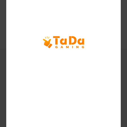
Språk som stöds
Funktionsbeskrivning