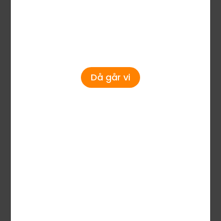
Unique TaDa
Spel
Spelifiering
ALLA SPEL
Fisk-skjutning
Populär
TriLuck
Slot
TM
Då går vi
DarkReel
Fisk och arkadspel
TM
Bord och kort
Bingo
Crash-spel
Partner
Snabblänkar
Kunder
Nyheter
Mediepartners
FÖRETAG
Client Hub
Kontakta Oss