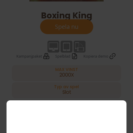
Boxing King
Spela nu
Kampanjpaket
Spelblad
Kopiera demo
MAX VINST
2000X
Typ av spel
Slot
Gratis spel, Gratissnurr,
Specialfunktioner
Multiplikator
88 paylines
Vinstlinjer
2021.02
Publicera tid