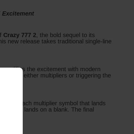
l Excitement
of
Crazy 777 2
, the bold sequel to its
is new release takes traditional single-line
ut amplifies the excitement with modern
awarding either multipliers or triggering the
ently. Each multiplier symbol that lands
the reel lands on a blank. The final
lities.