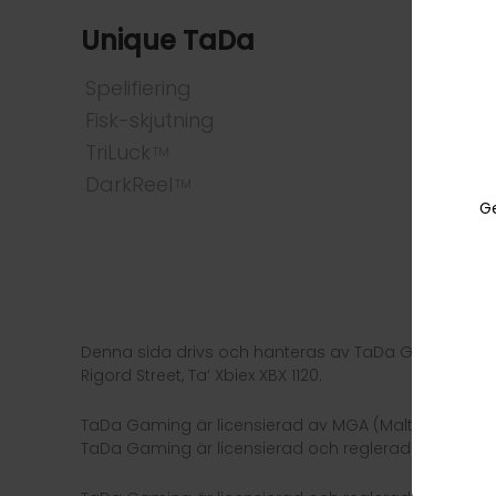
Unique TaDa
Spel
Spelifiering
ALLA SP
Fisk-skjutning
Populä
TriLuck
Slot
TM
DarkReel
Fisk oc
TM
Ge
Bord o
Bingo
Crash-
Denna sida drivs och hanteras av TaDa Gaming Ltd.
Rigord Street, Ta’ Xbiex XBX 1120.
TaDa Gaming är licensierad av MGA (Malta Gaming 
TaDa Gaming är licensierad och reglerad i Storbr