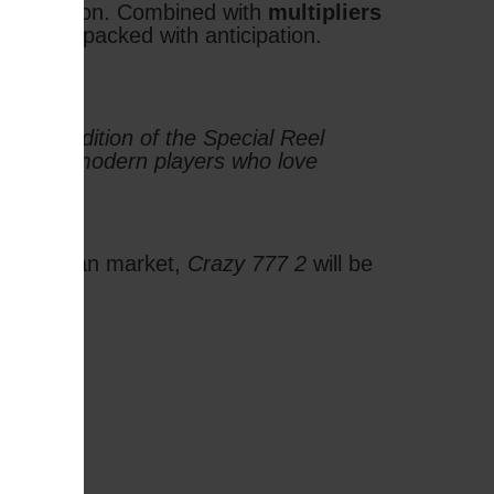
h innovation. Combined with
multipliers
 spin is packed with anticipation.
s. The addition of the Special Reel
 fans and modern players who love
e Brazilian market,
Crazy 777 2
will be