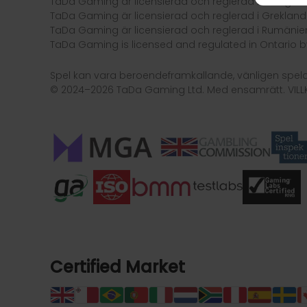
TaDa Gaming är licensierad och reglerad i Sverige 
TaDa Gaming är licensierad och reglerad i Grekl
TaDa Gaming är licensierad och reglerad i Rumänie
TaDa Gaming is licensed and regulated in Ontario 
Spel kan vara beroendeframkallande, vänligen spela 
© 2024–2026 TaDa Gaming Ltd. Med ensamrätt. VILLK
Certified Market