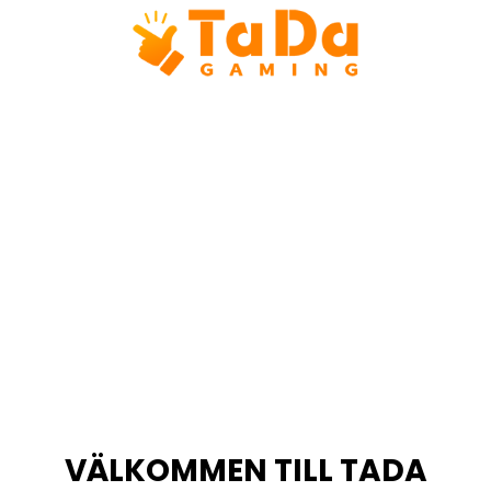
cky 7s and Bars, Crazy 777 2 merges nostalgia wit
imb all the way to
10,000x
, the game ensures every
nt at TaDa Gaming, commented:
, but with the twist of our signature bonus mechanic
o a high-energy experience, appealing to both retro
payment methods and certified and localised for th
5.
← Tillbaka till nyheter
VÄLKOMMEN TILL TADA