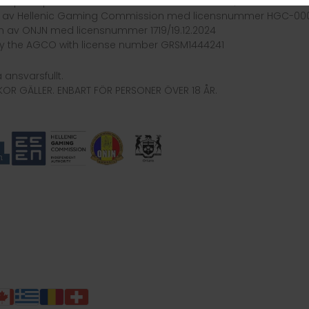
av Spelinspektionen med licensnummer 25Si1039, utfärdat 2025
and av Hellenic Gaming Commission med licensnummer HGC-00
n av ONJN med licensnummer 1719/19.12.2024
by the AGCO with license number GRSM1444241
ansvarsfullt.
OR GÄLLER. ENBART FÖR PERSONER ÖVER 18 ÅR.