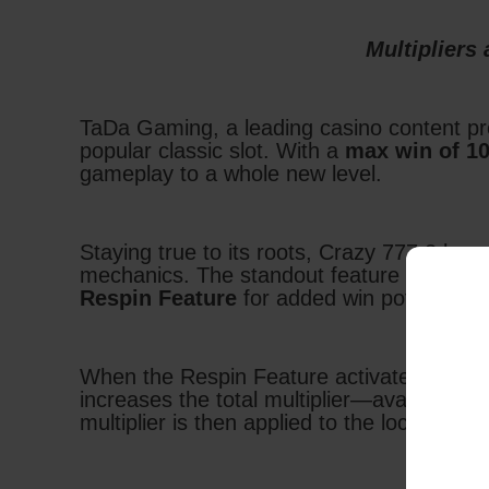
Multipliers
TaDa Gaming, a leading casino content pro
popular classic slot. With a
max win of 1
gameplay to a whole new level.
Staying true to its roots, Crazy 777 2 keep
mechanics. The standout feature is the
Sp
Respin Feature
for added win potential.
When the Respin Feature activates, the mai
increases the total multiplier—available in
multiplier is then applied to the locked wi