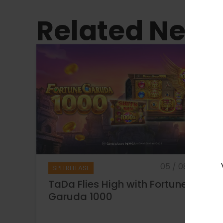
Related New
05 / 08 / 2026
SPELRELEASE
TaDa Flies High with Fortune
Garuda 1000