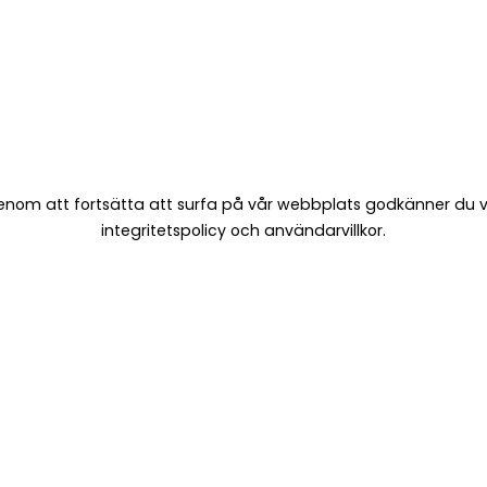
Partner
EL
Kunder
r
Mediepartners
h arkadspel
nom att fortsätta att surfa på vår webbplats godkänner du 
ch kort
integritetspolicy och användarvillkor.
spel
 med registreringsnummer C99914 och registrerad adress på Le
Authority) med licensnummer MGA/B2B/940/2022 utfärdat den 
itannien av Gambling Commission under kontonummer 66390