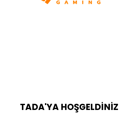
TADA'YA HOŞGELDİNİZ