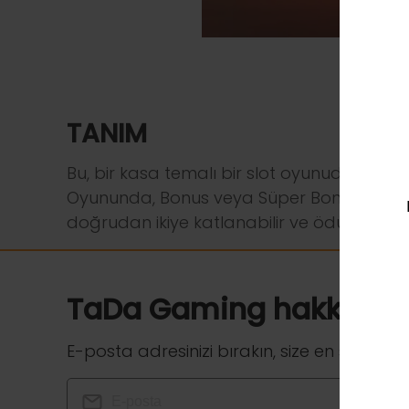
TANIM
Bu, bir kasa temalı bir slot oyunudur. 
Oyununda, Bonus veya Süper Bonus sembolle
doğrudan ikiye katlanabilir ve ödül havu
TaDa Gaming hakkında en
E-posta adresinizi bırakın, size en son oyun