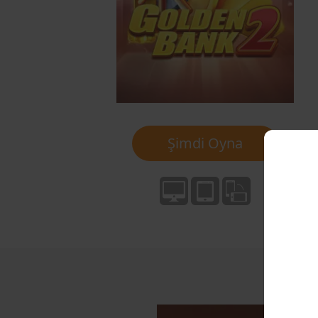
Şimdi Oyna