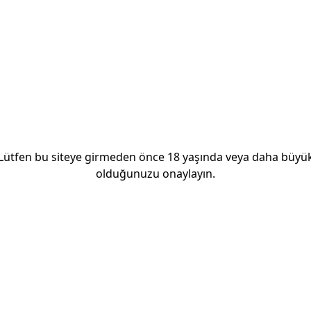
Özellik Açıklaması 1
Ana oyunda, WILD sembolü göründüğünde 625 katına
ri elde edildiğinde, ödül havuzu artar, bu tek bir
Lütfen bu siteye girmeden önce 18 yaşında veya daha büyü
zu tamamen kapatılmadığı sürece Bonus Oyunu sın
olduğunuzu onaylayın.
 son bilgileri alın.
 bilgilerini gönderelim.
Abone Ol