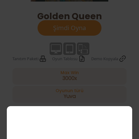
Golden Queen
Şimdi Oyna
Tanıtım Paketi
Oyun Tablosu
Demo Kopyala
Max Win
3000x
Oyunun türü
Yuva
Ücretsiz Oyun, Çarpan,
Özel Özellikler
Scarab Wild
40 paylines
Ödeme hatları
Yayınlanma
2020.10
Zamanı