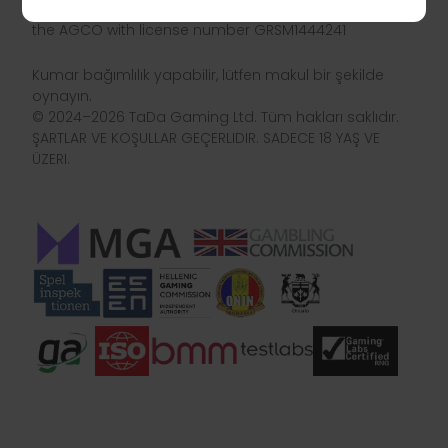
TaDa Gaming is licensed and regulated in Ontario by
the AGCO with license number GRSM1444241
Kumar bağımlılık yapabilir, lütfen makul bir şekilde
oynayın.
© 2024–2026 TaDa Gaming Ltd. Tüm hakları saklıdır.
ŞARTLAR VE KOŞULLAR GEÇERLIDIR. SADECE 18 YAŞ VE
ÜZERI.