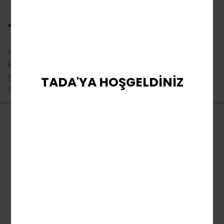
TANIM
Sokabalar geliyor ve vahşi ve büyük servet getiriyor！
Bir bokböceği 5 vahşi püskürtecek, eğer 4 bokböceği
görünürse tam ödüller size aittir! Altın kraliçe seni altın
TADA'YA HOŞGELDİNİZ
zengin yapar！
TaDa Gaming hakkında en son bilgileri
alın.