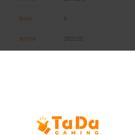
0
赔付线
2022.05
发行时间
支援语系