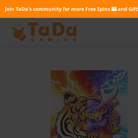
Join TaDa's community for more Free Spins 🎰 and Gift 