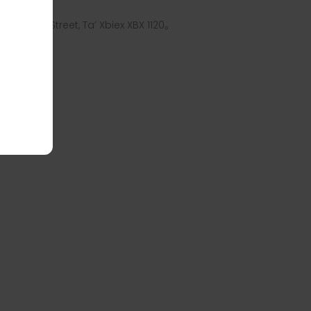
rd Street, Ta’ Xbiex XBX 1120。