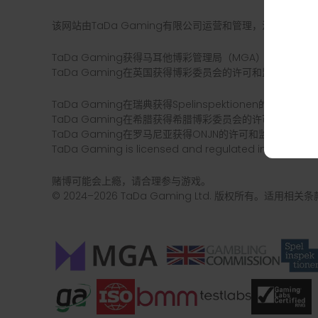
该网站由TaDa Gaming有限公司运营和管理，注册号为C99914，注册地址为Le
TaDa Gaming获得马耳他博彩管理局（MGA）的许可，许可证
TaDa Gaming在英国获得博彩委员会的许可和监管，账号编
TaDa Gaming在瑞典获得Spelinspektionen的许可和监
TaDa Gaming在希腊获得希腊博彩委员会的许可和监管，许可
TaDa Gaming在罗马尼亚获得ONJN的许可和监管，许可证编号为1
TaDa Gaming is licensed and regulated in Ontario 
赌博可能会上瘾，请合理参与游戏。
© 2024–2026 TaDa Gaming Ltd. 版权所有。适用