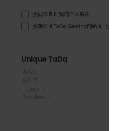
我同意处理我的个人数据
我想订阅TaDa Gaming的新闻（无垃圾
Unique TaDa
游戏
游戏化
所有游
鱼射击
热门
TriLuck
老虎机
TM
DarkReel
鱼机和
TM
棋牌和
賓果
撞击游