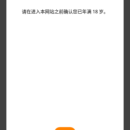
请在进入本网站之前确认您已年满 18 岁。
请同意处理您的个人数据
我同意处理我的个人数据
我想订阅TaDa Gaming的新闻（无垃圾邮件）
订阅
Unique TaDa
游戏
游戏化
所有游戏
鱼射击
热门
TriLuck
老虎机
TM
DarkReel
鱼机和街机
TM