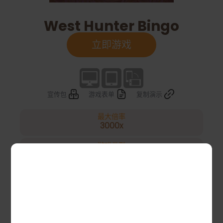
West Hunter Bingo
立即游戏
宣传包
游戏表单
复制演示
最大倍率
3000x
游戏类型
賓果
金球，奖励老虎机
游戏特色
16 patterns
赔付线
2022.12
发行时间