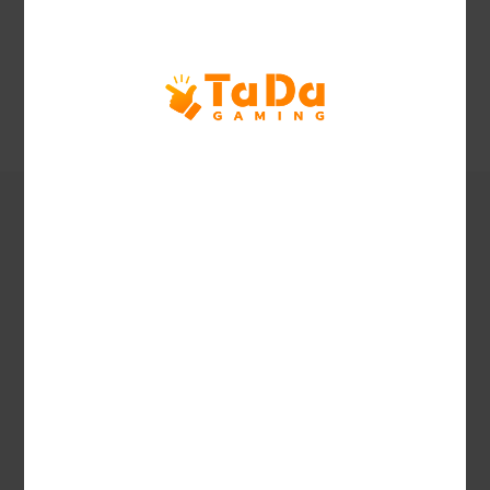
支援语系
功能说明