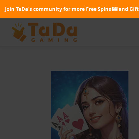
Join TaDa's community for more Free Spins 🎰 and Gift 