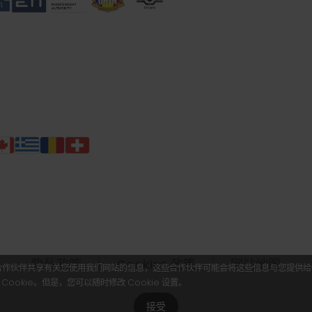
隐私政策
Cookies 政策
网站地图
分析合作伙伴共享有关您使用我们网站的信息，这些合作伙伴可能会将这些信息与您提供
kie。但是，您可以随时修改 Cookie 设置。
接受