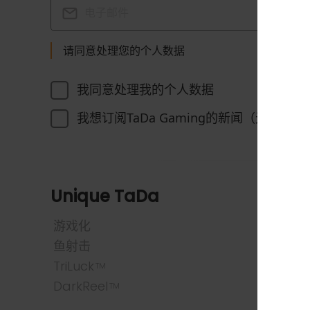
请同意处理您的个人数据
我同意处理我的个人数据
我想订阅TaDa Gaming的新闻（无垃圾
Unique TaDa
游戏
游戏化
所有游
鱼射击
热门
TriLuck
老虎机
TM
DarkReel
鱼机和
TM
棋牌和