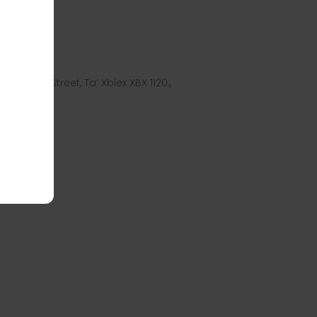
rd Street, Ta’ Xbiex XBX 1120。