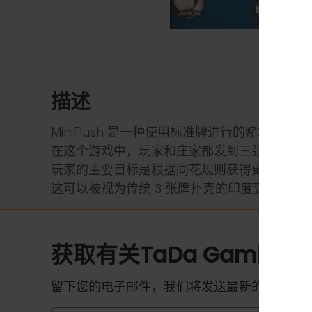
描述
MiniFlush 是一种使用标准牌进行的赌场游戏。
在这个游戏中，玩家和庄家都发到三张牌。
玩家的主要目标是根据同花规则获得更高等级
这可以被视为传统 3 张牌扑克的印度变体，使
获取有关TaDa Gamin
留下您的电子邮件，我们将发送最新的游戏信