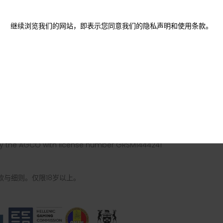
戏
继续浏览我们的网站，即表示您同意我们的隐私声明和使用条款。
vel G, (Office 1/0355), Quantum House, 75, Abate Rigo
编号为MGA/B2B/940/2022，签发日期为2023年8月24日。
号为66390
管，许可证编号为25Si1039，签发日期为2025-05-21
证编号为HGC-000140-MN
719/19.12.2024
by the AGCO with license number GRSM1444241
相关条款与细则。仅限18岁以上。