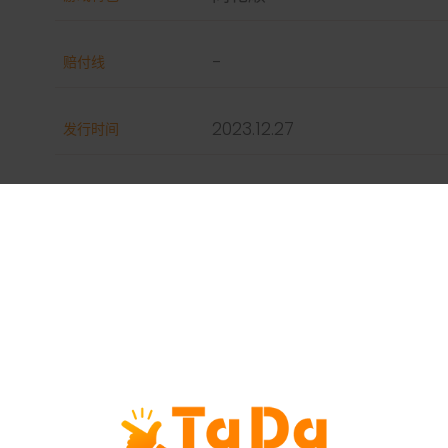
-
赔付线
2023.12.27
发行时间
支援语系