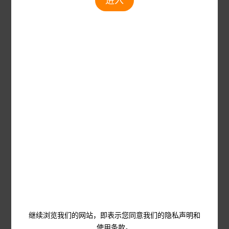
进入
棋牌和押分机
賓果
撞击游戏
合作伙伴
快速链接
客户
新闻
媒体合作伙伴
公司
Client Hub
联系我们
该网站由TaDa Gaming有限公司运营和管理，注册号为
C99914，注册地址为Level G, (Office 1/0355), Quantum
House, 75, Abate Rigord Street, Ta’ Xbiex XBX 1120。
TaDa Gaming获得马耳他博彩管理局（MGA）的许可，许
继续浏览我们的网站，即表示您同意我们的隐私声明和
可证编号为MGA/B2B/940/2022，签发日期为2023年8月24
使用条款。