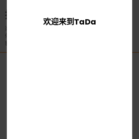
描述
欢迎来到TaDa
進入遊戲，一秒到日本! 櫻花樹下有一隻可愛的招財貓，相
傳只要出現招財貓，財富就會源源不絕! 充滿活力的招財
貓，陪您一同找尋財富!
获取有关TaDa Gaming的最新信息。
留下您的电子邮件，我们将发送最新的游戏信息给您。