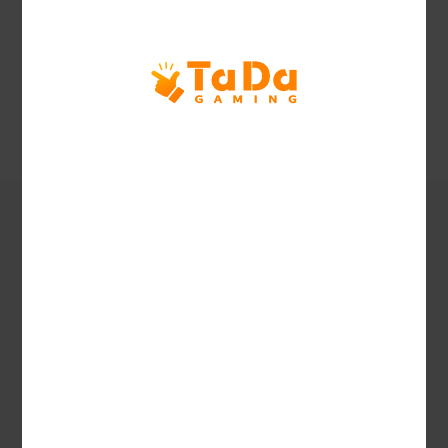
2024.10.16
发行时间
支援语系
功能说明1