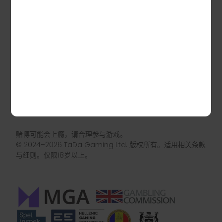
TaDa Gaming在英国获得博彩委员会的许可和监管，账号编
号为66390
TaDa Gaming在瑞典获得Spelinspektionen的许可和监
管，许可证编号为25Si1039，签发日期为2025-05-21
TaDa Gaming在希腊获得希腊博彩委员会的许可和监管，许
可证编号为HGC-000140-MN
TaDa Gaming在罗马尼亚获得ONJN的许可和监管，许可证
编号为1719/19.12.2024
TaDa Gaming is licensed and regulated in Ontario by
the AGCO with license number GRSM1444241
赌博可能会上瘾，请合理参与游戏。
© 2024–2026 TaDa Gaming Ltd. 版权所有。适用相关条款
与细则。仅限18岁以上。