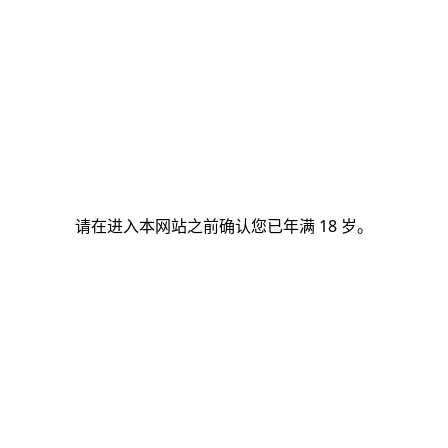
功能说明
！」
、奖金加倍再加倍！
请在进入本网站之前确认您已年满 18 岁。
g的最新信息。
息给您。
订阅