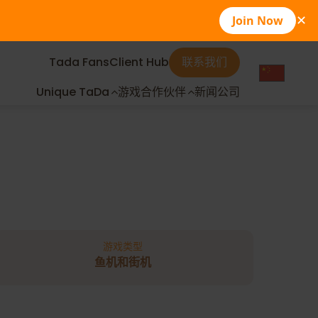
Join Now
✕
Tada Fans
Client Hub
联系我们
Unique TaDa
游戏
合作伙伴
新闻
公司
游戏类型
鱼机和街机