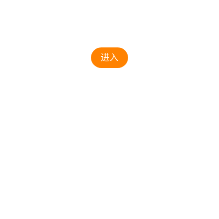
邮件）
进入
合作伙伴
戏
客户
媒体合作伙伴
街机
押分机
戏