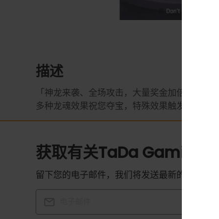
描述
「神龙来袭、全场攻击，大量奖金加倍送给您
多种龙魂效果祝您夺宝，特殊效果触发再触发
获取有关TaDa Gamin
留下您的电子邮件，我们将发送最新的游戏信