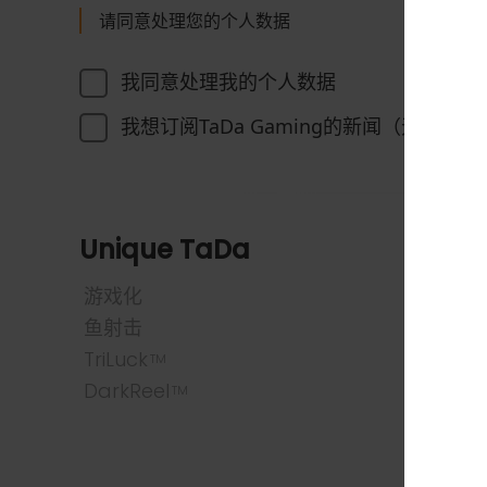
请同意处理您的个人数据
我同意处理我的个人数据
我想订阅TaDa Gaming的新闻（无垃圾
Unique TaDa
游戏
游戏化
所有游
鱼射击
热门
TriLuck
老虎机
TM
DarkReel
鱼机和
TM
棋牌和
賓果
撞击游