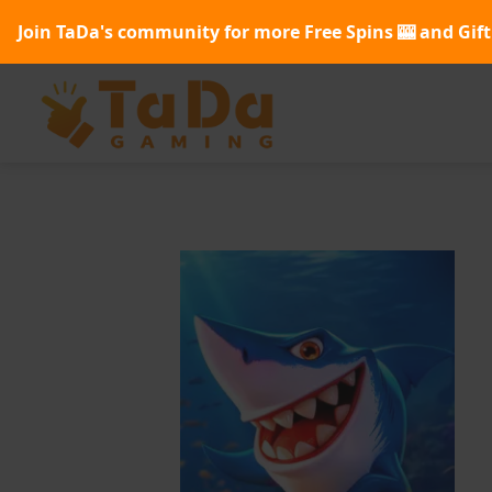
Join TaDa's community for more Free Spins 🎰 and Gift 