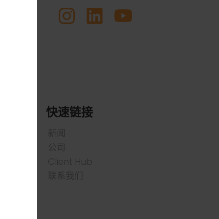
快速链接
新闻
公司
Client Hub
联系我们