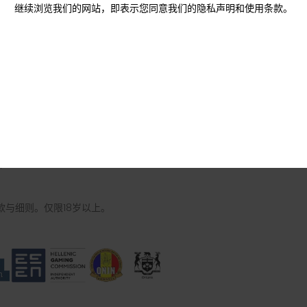
继续浏览我们的网站，即表示您同意我们的隐私声明和使用条款。
vel G, (Office 1/0355), Quantum House, 75, Abate Rigo
编号为MGA/B2B/940/2022，签发日期为2023年8月24日。
号为66390
管，许可证编号为25Si1039，签发日期为2025-05-21
证编号为HGC-000140-MN
719/19.12.2024
by the AGCO with license number GRSM1444241
相关条款与细则。仅限18岁以上。