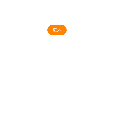
邮件）
进入
合作伙伴
戏
客户
媒体合作伙伴
街机
押分机
戏