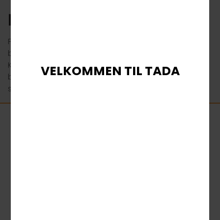
BESKRIVELSE
Få belønninger for at vinde numre, med masser af
bingo -linjelønner, der venter på dig!
Kombiner med spilleautomatspins for yderligere
VELKOMMEN TIL TADA
belønninger, fordoblet dine chancer for at vinde
stort!
Få de seneste oplysninger om TaDa
Gaming.