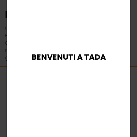
DESCRIZIONE
Ottieni premi per vincere i numeri, con molti premi
Bingo Line che ti aspettano!
Combina con i giri di slot machine per ulteriori premi,
raddoppiando le tue possibilità di vincere alla
BENVENUTI A TADA
grande!
Ottieni le ultime informazioni su TaDa
Gaming.