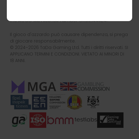
regolamentato in Romania dall'ONJN con numero di
licenza 1719/19.12.2024
TaDa Gaming is licensed and regulated in Ontario by
the AGCO with license number GRSM1444241
Il gioco d'azzardo può causare dipendenza, si prega
di giocare responsabilmente.
© 2024–2026 TaDa Gaming Ltd. Tutti i diritti riservati. SI
APPLICANO TERMINI E CONDIZIONI. VIETATO AI MINORI DI
18 ANNI.