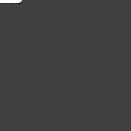
-000140-MN