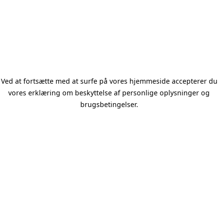
Partnere
IL
Kunder
ære
Mediapartnere
 arkade
Ved at fortsætte med at surfe på vores hjemmeside accepterer du
g kort
vores erklæring om beskyttelse af personlige oplysninger og
brugsbetingelser.
pil
med registreringsnummer C99914 med registreret adresse på Lev
uthority) med licensnummer MGA/B2B/940/2022 udstedt den 24
tannien af Gambling Commission under kontonummer 66390
 Spelinspektionen med licensnummer 25Si1039, udstedt den 21.0