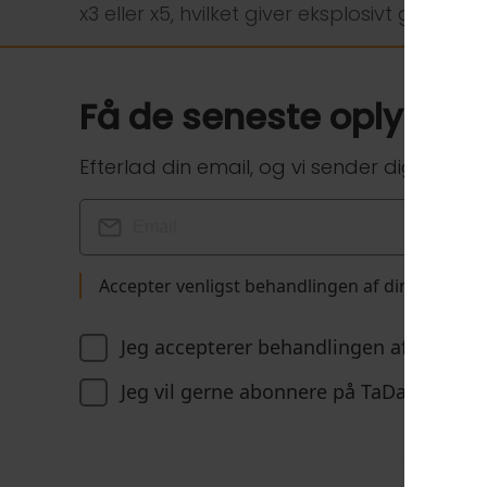
x3 eller x5, hvilket giver eksplosivt gevinst
Få de seneste oplysni
Efterlad din email, og vi sender dig den se
Accepter venligst behandlingen af dine personl
Jeg accepterer behandlingen af mine pe
Jeg vil gerne abonnere på TaDa Gaming