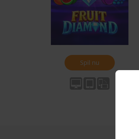
Spil nu