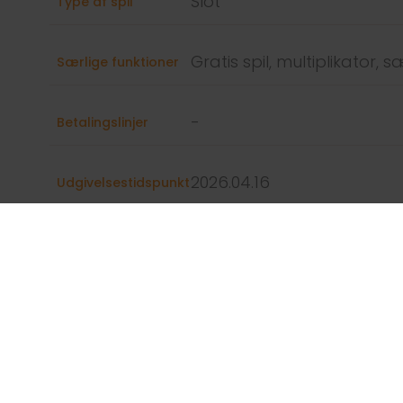
Slot
Type af spil
Gratis spil, multiplikator,
Særlige funktioner
-
Betalingslinjer
2026.04.16
Udgivelsestidspunkt
Understøtte