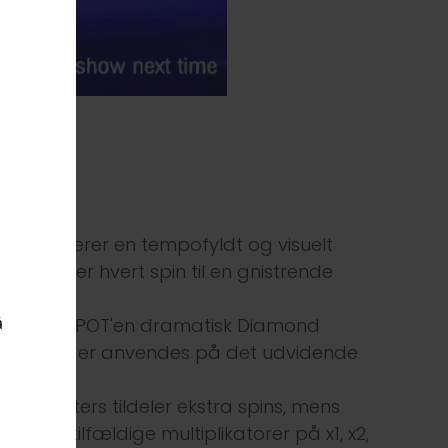
r og leverer en tempofyldt og visuelt
vandler hvert spin til en gnistrende
å
es, kaster POT'en dramatisk Diamond
likatoren, der anvendes på det udvidende
nd Scatters tildeler ekstra spins, mens
 med tilfældige multiplikatorer på x1, x2,