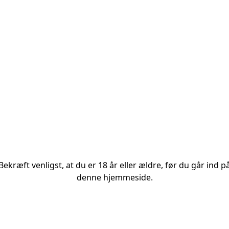
Funktionsbeskrivelse
er fra frugtslots med funklende diamant-funktione
symboler møder strålende Diamond Scatters og for
Bekræft venligst, at du er 18 år eller ældre, før du går ind p
jul og indsamles i POT'en ovenfor. Når den udløs
denne hjemmeside.
isspil! Antallet af Diamond Scatters afgør multip
r tilfældigt ét udvidende symbol. Yderligere Diamo
spillet og Gratisspillet kan WILD-symboler dukke op