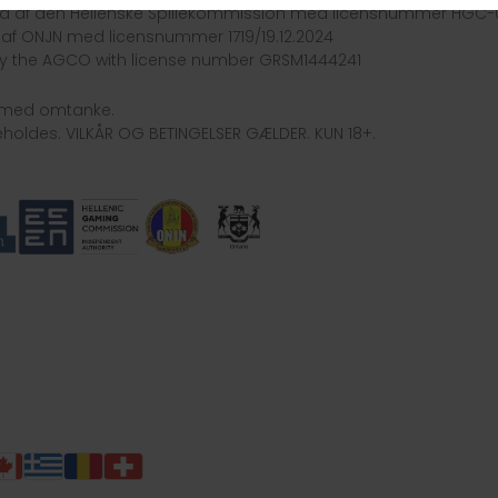
and af den Hellenske Spillekommission med licensnummer HGC
af ONJN med licensnummer 1719/19.12.2024
by the AGCO with license number GRSM1444241
t med omtanke.
holdes. VILKÅR OG BETINGELSER GÆLDER. KUN 18+.