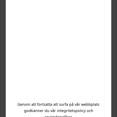
TriLuck
Slot
TM
DarkReel
Fisk och arkadspel
TM
Bord och kort
Bingo
Crash-spel
Partner
Snabblänkar
Kunder
Nyheter
Mediepartners
FÖRETAG
Client Hub
Kontakta Oss
Denna sida drivs och hanteras av TaDa Gaming Ltd.
Genom att fortsätta att surfa på vår webbplats
med registreringsnummer C99914 och registrerad
godkänner du vår integritetspolicy och
adress på Level G, (Kontor 1/0355), Quantum House,
användarvillkor.