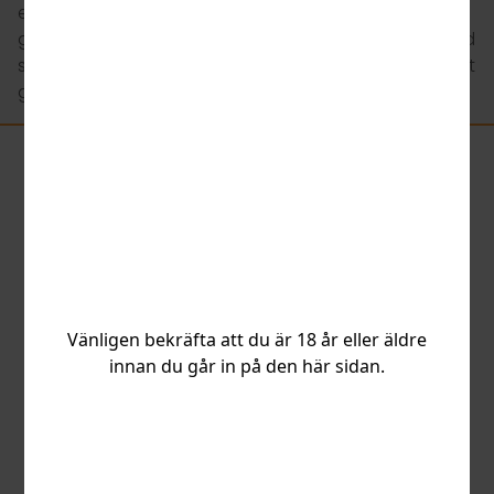
expanderande funktionen behålls. Både i
grundspelet och i Free Spins kan WILDs dyka upp med
slumpmässiga multiplikatorer på x1, x2, x3 eller x5, vilket
ger explosiv vinstpotential i varje snurr!
Få den senaste informationen om
Vänligen bekräfta att du är 18 år eller äldre
TaDa Gaming.
innan du går in på den här sidan.
Lämna din e-post, så skickar vi den senaste
informationen om spel.