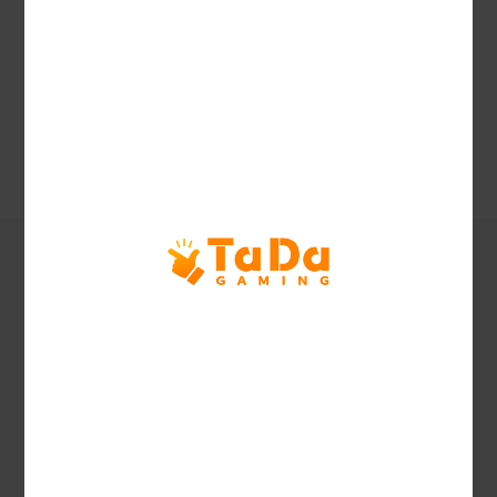
-
Vinstlinjer
2026.04.16
Publicera tid
Språk som stöds
Funktionsbeskrivning