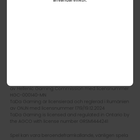
75, Abate Rigord Street, Ta’ Xbiex XBX 1120.
TaDa Gaming är licensierad av MGA (Malta Gaming
Authority) med licensnummer MGA/B2B/940/2022
utfärdat den 24 augusti 2023.
TaDa Gaming är licensierad och reglerad i
Storbritannien av Gambling Commission under
kontonummer 66390
TaDa Gaming är licensierad och reglerad i Sverige av
Spelinspektionen med licensnummer 25Si1039,
utfärdat 2025-05-21
TaDa Gaming är licensierad och reglerad i Grekland
av Hellenic Gaming Commission med licensnummer
HGC-000140-MN
TaDa Gaming är licensierad och reglerad i Rumänien
av ONJN med licensnummer 1719/19.12.2024
TaDa Gaming is licensed and regulated in Ontario by
the AGCO with license number GRSM1444241
Spel kan vara beroendeframkallande, vänligen spela