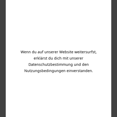
Diese Seite wird betrieben von TaDa Gaming Ltd. mit
der Registrierungsnummer C99914 und der
eingetragenen Adresse Level G, (Büro 1/0355),
Quantum House, 75, Abate Rigord Street, Ta’ Xbiex XBX
1120.
TaDa Gaming ist lizenziert von der MGA (Malta
Wenn du auf unserer Website weitersurfst,
Gaming Authority) mit der Lizenznummer
erklärst du dich mit unserer
MGA/B2B/940/2022, ausgestellt am 24. August 2023.
Datenschutzbestimmung und den
TaDa Gaming ist lizenziert und wird in Großbritannien
Nutzungsbedingungen einverstanden.
von der Glücksspielkommission unter der
Kontonummer 66390 reguliert.
TaDa Gaming ist lizenziert und wird in Schweden von
der Spelinspektionen mit der Lizenznummer 25Si1039
reguliert, ausgestellt am 21.05.2025.
TaDa Gaming ist lizenziert und wird in Griechenland
von der Hellenischen Glücksspielkommission mit der
Lizenznummer HGC-000140-MN reguliert.