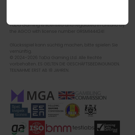
TaDa Gaming ist lizenziert und wird in Rumänien von
der ONJN mit der Lizenznummer 1719/19.12.2024
reguliert.
TaDa Gaming is licensed and regulated in Ontario by
the AGCO with license number GRSM1444241
Glücksspiel kann süchtig machen, bitte spielen Sie
vernünftig.
© 2024–2026 TaDa Gaming Ltd. Alle Rechte
vorbehalten. ES GELTEN DIE GESCHÄFTSBEDINGUNGEN.
TEILNAHME ERST AB 18 JAHREN.