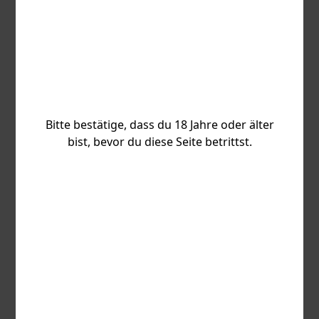
Hinterlassen Sie Ihre E-Mail-Adresse und wir
senden Ihnen die neuesten Spielinformationen.
Bitte stimmen Sie der Verarbeitung Ihrer
Bitte bestätige, dass du 18 Jahre oder älter
persönlichen Daten zu
bist, bevor du diese Seite betrittst.
Ich stimme der Verarbeitung meiner
persönlichen Daten zu
Ich möchte gerne TaDa Gaming News
abonnieren (Keine Spam)
Abonnieren