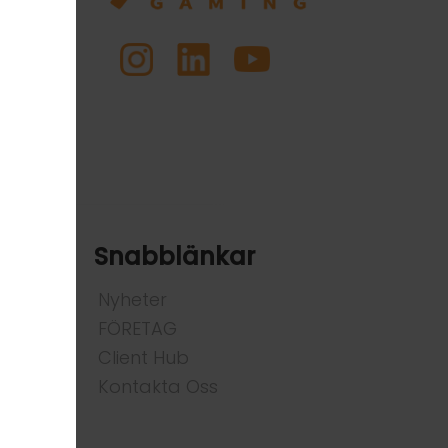
Snabblänkar
Nyheter
FÖRETAG
Client Hub
Kontakta Oss