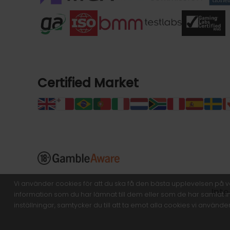
Certified Market
Vi använder cookies för att du ska få den bästa upplevelsen på v
Inte
information som du har lämnat till dem eller som de har samlat in
inställningar, samtycker du till att ta emot alla cookies vi använd