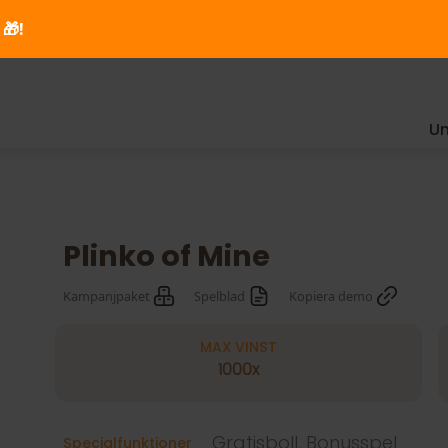
🎁!
Un
Plinko of Mine
Kampanjpaket
Spelblad
Kopiera demo
MAX VINST
1000x
Gratisboll, Bonusspel
Specialfunktioner