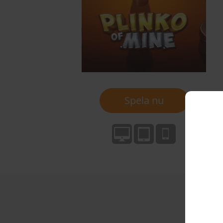
Spela nu