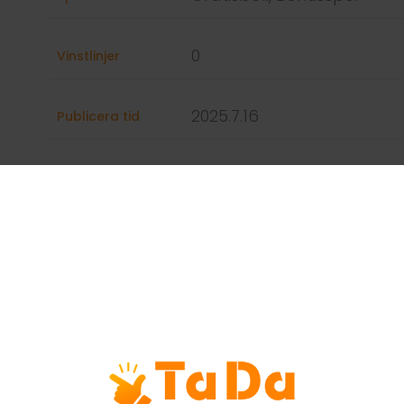
0
Vinstlinjer
2025.7.16
Publicera tid
Språk som stöds