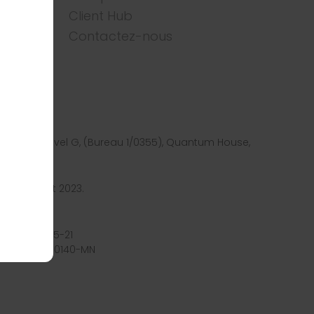
Client Hub
Contactez-nous
egistrée Level G, (Bureau 1/0355), Quantum House,
le 24 août 2023.
mpte 66390
s le 2025-05-21
ence HGC-000140-MN