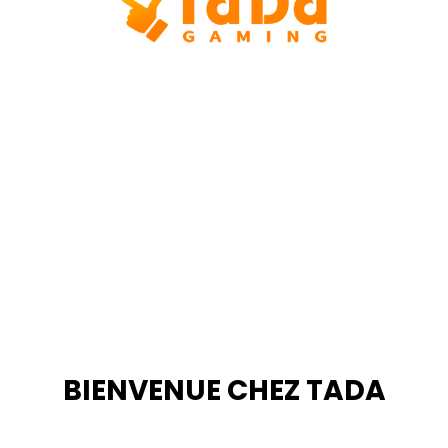
BIENVENUE CHEZ TADA