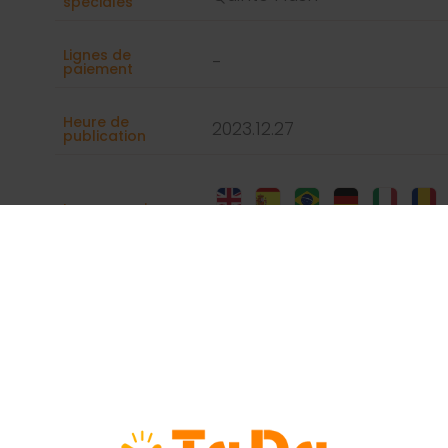
spéciales
Lignes de
-
paiement
Heure de
2023.12.27
publication
Langues prises en
charge