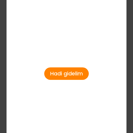
Abone Ol
Unique TaDa
Oyunlar
Oyunlaştırma
Bütün oyunlar
Balık Vurma
Popüler
TriLuck
Yuva
TM
DarkReel
Balık ve Arcade
Hadi gidelim
TM
Masa ve kart
Bingo
Crash Oyunu
Ortaklar
Hızlı Bağlantılar
Müşteriler
Haberler