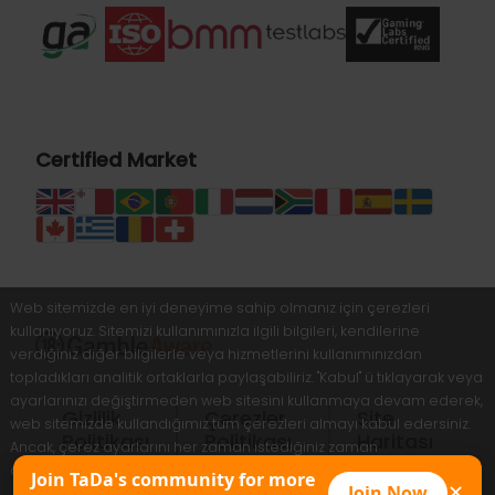
Certified Market
Web sitemizde en iyi deneyime sahip olmanız için çerezleri
kullanıyoruz. Sitemizi kullanımınızla ilgili bilgileri, kendilerine
verdiğiniz diğer bilgilerle veya hizmetlerini kullanımınızdan
topladıkları analitik ortaklarla paylaşabiliriz. "Kabul" ü tıklayarak veya
ayarlarınızı değiştirmeden web sitesini kullanmaya devam ederek,
Gizlilik
Çerezler
Site
web sitemizde kullandığımız tüm çerezleri almayı kabul edersiniz.
Politikası
Politikası
Haritası
Ancak, çerez ayarlarını her zaman istediğiniz zaman
değiştirebilirsiniz.
Join TaDa's community for more
Join Now
✕