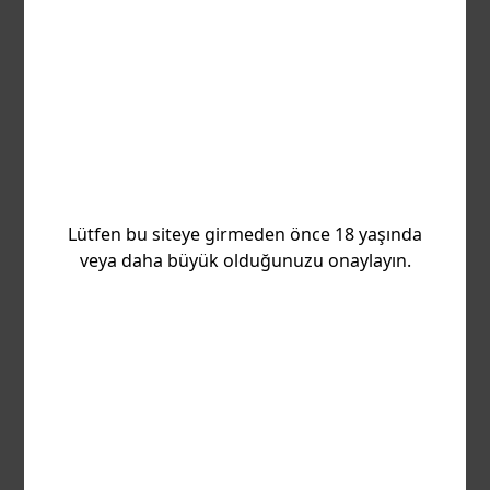
TaDa Gaming hakkında en son bilgileri
alın.
E-posta adresinizi bırakın, size en son oyun
bilgilerini gönderelim.
Lütfen bu siteye girmeden önce 18 yaşında
veya daha büyük olduğunuzu onaylayın.
Lütfen kişisel verilerinizin işlenmesini kabul
edin
Kişisel verilerimin işlenmesini kabul ediyorum
TaDa Gaming haberlerine abone olmayı çok
isterim (Spam yok)