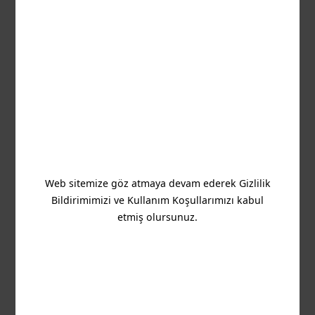
Medya Ortakları
Şirket
Client Hub
Bize Ulaşın
Bu site, C99914 kayıt numarasına sahip olan ve adresi
Level G, (Ofis 1/0355), Quantum House, 75, Abate
Rigord Street, Ta’ Xbiex XBX 1120 olan TaDa Gaming Ltd.
tarafından işletilmektedir.
TaDa Gaming, MGA (Malta Gaming Authority)
Web sitemize göz atmaya devam ederek Gizlilik
tarafından 24 Ağustos 2023 tarihinde verilen
Bildirimimizi ve Kullanım Koşullarımızı kabul
MGA/B2B/940/2022 lisans numarası ile lisanslıdır.
etmiş olursunuz.
TaDa Gaming, Büyük Britanya'da Gambling
Commission tarafından 66390 hesap numarası
altında lisanslı ve düzenlenmiştir.
TaDa Gaming, İsveç'te Spelinspektionen tarafından
25Si1039 lisans numarası ile 2025-05-21 tarihinde
verilen lisans ile lisanslı ve düzenlenmiştir.