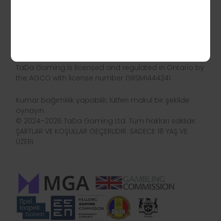
TaDa Gaming, Yunanistan'da Hellenic Gaming
Commission tarafından HGC-000140-MN lisans
numarası ile lisanslı ve düzenlenmiştir.
TaDa Gaming, Romanya'da ONJN tarafından
1719/19.12.2024 lisans numarası ile lisanslı ve
düzenlenmiştir.
TaDa Gaming is licensed and regulated in Ontario by
the AGCO with license number GRSM1444241
Kumar bağımlılık yapabilir, lütfen makul bir şekilde
oynayın.
© 2024–2026 TaDa Gaming Ltd. Tüm hakları saklıdır.
ŞARTLAR VE KOŞULLAR GEÇERLIDIR. SADECE 18 YAŞ VE
ÜZERI.