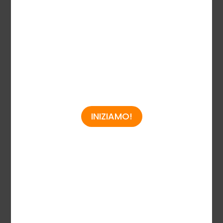
Unique TaDa
Giochi
Gamificazione
TUTTI I GIOCHI
Fish-Shooting
Famosi
TriLuck
Slot
TM
DarkReel
Fish and Arcade
TM
Tavolo e carte
INIZIAMO!
Bingo
Gioco Crash
Partner
Link Veloci
Clienti
Notizie
Partner Media
AZIENDA