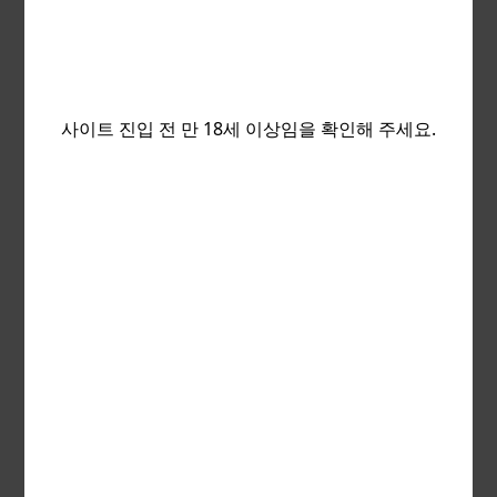
니다.
사이트 진입 전 만 18세 이상임을 확인해 주세요.
귀하의 개인 정보 처리에 동의해 주세요
내 개인 정보 처리에 동의합니다
TaDa Gaming 뉴스에 구독하고 싶습니다 (스팸
아님)
구독
Unique TaDa
게임
게임화
모든 게임들