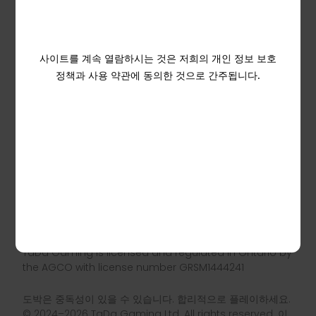
House, 75, Abate Rigord Street, Ta’ Xbiex XBX 1120.
TaDa Gaming은 MGA(몰타 게이밍 관리국)에 의해 라이선
스를 받았습니다. 라이선스 번호: MGA/B2B/940/2022, 발행
사이트를 계속 열람하시는 것은 저희의 개인 정보 보호
일: 2023년 8월 24일.
정책과 사용 약관에 동의한 것으로 간주됩니다.
TaDa Gaming은 영국의 Gambling Commission에 의해
라이센스가 부여되고 규제받고 있습니다. 계정 번호: 66390
TaDa Gaming은 스웨덴의 Spelinspektionen에 의해 라이
센스가 부여되고 규제받고 있습니다. 라이센스 번호: 25Si1039,
발급일: 2025-05-21
TaDa Gaming은 그리스의 Hellenic Gaming
Commission에 의해 라이센스가 부여되고 규제받고 있습니
다. 라이센스 번호: HGC-000140-MN
TaDa Gaming은 루마니아의 ONJN에 의해 라이센스가 부여
되고 규제받고 있습니다. 라이센스 번호: 1719/19.12.2024
TaDa Gaming is licensed and regulated in Ontario by
the AGCO with license number GRSM1444241
도박은 중독성이 있을 수 있습니다. 합리적으로 플레이하세요.
© 2024–2026 TaDa Gaming Ltd. All rights reserved. 이