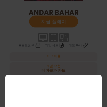
ANDAR BAHAR
지금 플레이
프로모션 팩
게임 시트
데모 복사
최고 배율
게임 유형
테이블과 카드
인디언 포커, 멀티플레이어
게임 특색
0
유료 채널 수
2021.01
발행 시간