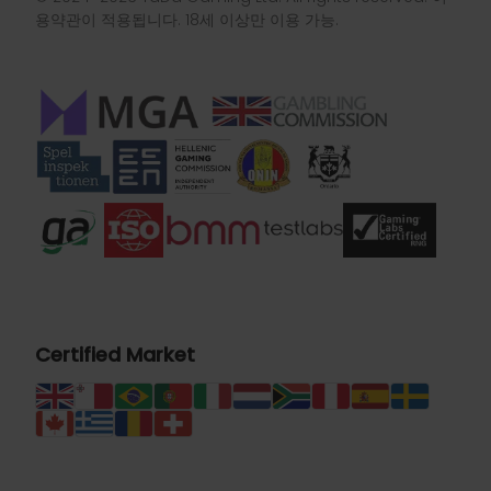
용약관이 적용됩니다. 18세 이상만 이용 가능.
Certified Market