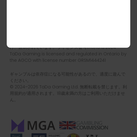
TaDa GamingはスウェーデンでSpelinspektionenにより
ライセンスを受け、規制されています。ライセンス番号
25Si1039、2025-05-21発行
TaDa GamingはギリシャでHellenic Gaming
Commissionによりライセンスを受け、規制されていま
す。ライセンス番号HGC-000140-MN
TaDa GamingはルーマニアでONJNによりライセンスを受
け、規制されています。ライセンス番号1719/19.12.2024
TaDa Gaming is licensed and regulated in Ontario by
the AGCO with license number GRSM1444241
ギャンブルは依存症になる可能性があるので、適度に遊んで
ください。
© 2024–2026 TaDa Gaming Ltd. 無断転載を禁じます。利
用規約が適用されます。18歳未満の方はご利用いただけませ
ん。