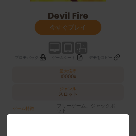
Devil Fire
今すぐプレイ
プロモパック
ゲームシート
デモをコピー
最大倍率
10000x
ジャンル
スロット
フリーゲーム、ジャックポ
ゲーム特徴
ット
20 lines
ペイライン
2023.12
リリース時間