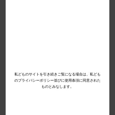
パートナー
クイックリンク
クライアント
ニュース
メディアパートナー
会社
Client Hub
お問い合わせ
このサイトはTaDa Gaming Ltd.によって運営されており、
登録番号C99914で登録住所はLevel G, (Office 1/0355),
Quantum House, 75, Abate Rigord Street, Ta’ Xbiex XBX
1120です。
私どものサイトを引き続きご覧になる場合は、私ども
TaDa GamingはMalta Gaming Authority (MGA)によっ
のプライバシーポリシー並びに使用条項に同意された
てライセンスを受け、ライセンス番号MGA/B2B/940/2022
ものとみなします。
を持ち、2023年8月24日に発行されました。
TaDa Gamingは英国でGambling Commissionによりア
カウント番号66390でライセンスを受け、規制されていま
す。