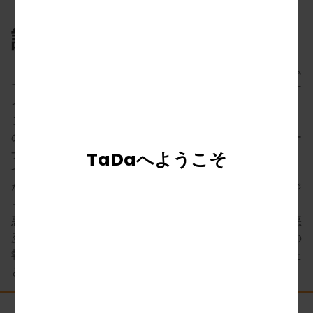
説明
「悪魔の火」へようこそ！このエキサイティングなゲーム
では、地獄の炎に飛び込み、いたずらなリトルデビルボー
イとの冒険に乗り出します。
このゲームでは、あなたの目標は、3つ以上の小さな悪魔
のアイコンをホイールに着陸させて、ジャックポットボー
ナスをトリガーすることです。メインゲームでは、最大9
TaDaへようこそ
つのリトルデビルアイコンを獲得し、最大2000回の大き
なボーナスを獲得する機会があります。最大のベットでジ
ャックポットを打つスリルを想像してください！
悪魔の騒乱の準備をして、巨大な報酬を追求するために悪
魔の火の力を解き放ちます。地獄の火を征服して、究極の
報酬を獲得できますか？今すぐ遊んで、悪魔の運をあなた
と一緒にしましょう！