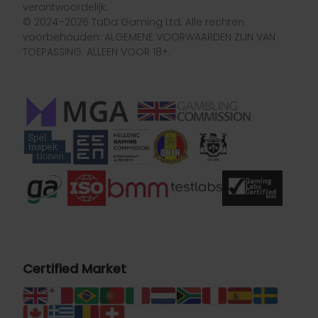
verantwoordelijk.
© 2024–2026 TaDa Gaming Ltd. Alle rechten
voorbehouden. ALGEMENE VOORWAARDEN ZIJN VAN
TOEPASSING. ALLEEN VOOR 18+.
Certified Market