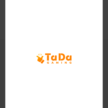
Ondersteunde
talen
Functiebeschrijving 1