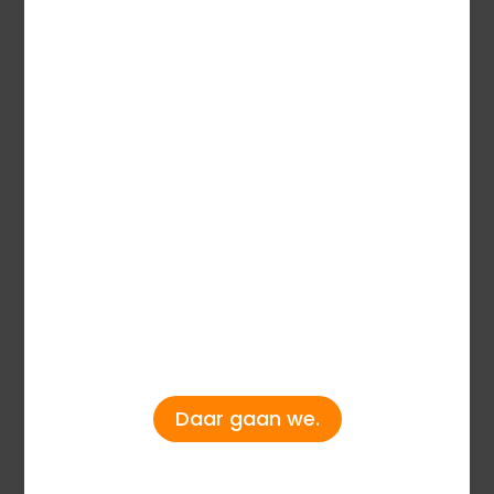
uw persoonsgegevens
Ik ga akkoord met de verwerking van mijn
persoonsgegevens
Ik wil me graag abonneren op TaDa Gaming
nieuws (Geen spam)
Abonneren
Unique TaDa
Spellen
Gamificatie
ALLE SPELLEN
Daar gaan we.
Fish-Shooting
Populair
TriLuck
Slot
TM
DarkReel
Vis en Arcade
TM