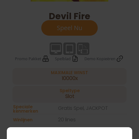
Devil Fire
Speel Nu
Promo Pakket
Spelblad
Demo Kopieëren
MAXIMALE WINST
10000x
Speltype
Slot
Speciale
Gratis Spel, JACKPOT
kenmerken
20 lines
Winlijnen
2023.12
Publicatietijd