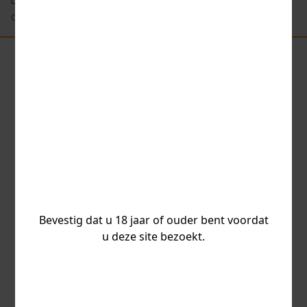
beloning winnen? Speel nu en laat het geluk van de
duivel bij je zijn!
Ontvang de nieuwste informatie over
TaDa Gaming.
Laat uw e-mail achter en wij sturen u de nieuwste
Bevestig dat u 18 jaar of ouder bent voordat
spelinformatie.
u deze site bezoekt.
Ga alstublieft akkoord met de verwerking van