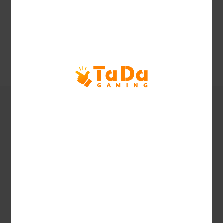
対応言語
特徴の説明1