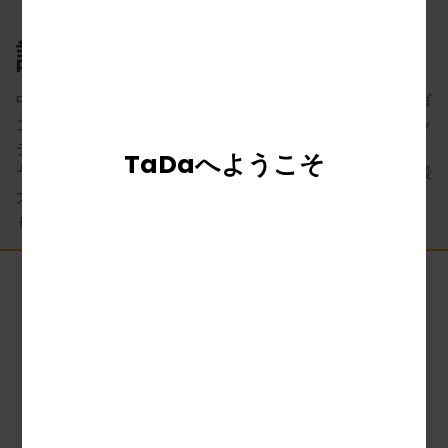
説明
中国の財神テーマ、幸運と富があなたに降り注ぐ！ドラゴ
ンや獅子と踊り、銅鑼と太鼓を叩け！叩けば叩くほどリッ
チに！最大2800倍のボーナス！財神の明示マルチプライ
TaDaへようこそ
ヤーで、ヒットが多いほど倍率ゲーム突入のチャンス！最
大X9！ホームボーナスやオスカー風の賭け、プール報酬
も豪華！挑戦すれば即リッチ！
TaDa Gamingに関する最新情報を入手し