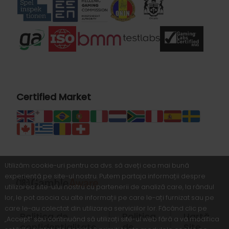
Certified Market
Utilizăm cookie-uri pentru ca dvs. să aveți cea mai bună
experiență pe site-ul nostru. Putem partaja informații despre
utilizarea site-ului nostru cu partenerii de analiză care, la rândul
lor, le pot asocia cu alte informații pe care le-ați furnizat sau pe
care le-au colectat din utilizarea serviciilor lor. Făcând clic pe
Politica de
Politica
Hartă
„Accept” sau continuând să utilizați site-ul web fără a vă modifica
confidențialitate
de
Site