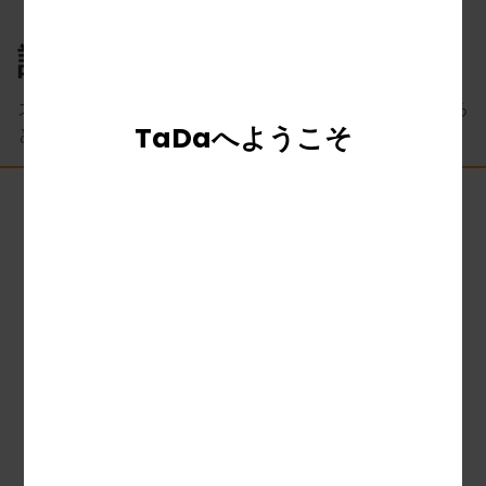
説明
スーパーエースとゴールデンカードが一致して排除される
TaDaへようこそ
と、それらはワイルドになり、除去倍数賞を増やします！
TaDa Gamingに関する最新情報を入手し
ましょう。
メールアドレスを残すと、最新のゲーム情報をお送り
します。