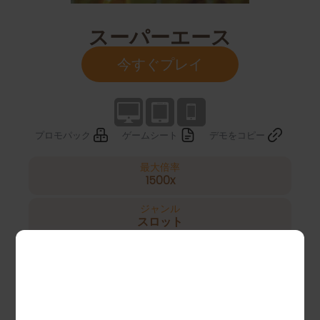
スーパーエース
今すぐプレイ
プロモパック
ゲームシート
デモをコピー
最大倍率
1500x
ジャンル
スロット
フリーゲーム、フリースピ
ゲーム特徴
ン、マルチプライヤー
1024 ペイライン
ペイライン
2020.08
リリース時間