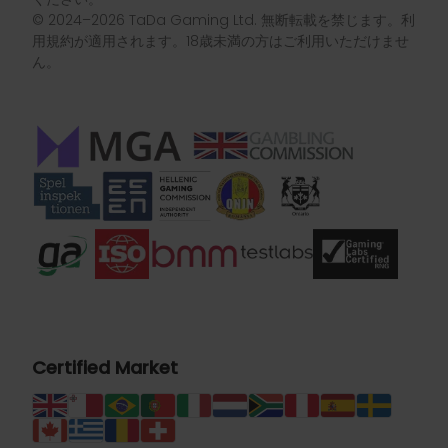
© 2024–2026 TaDa Gaming Ltd. 無断転載を禁じます。利
用規約が適用されます。18歳未満の方はご利用いただけませ
ん。
Certified Market