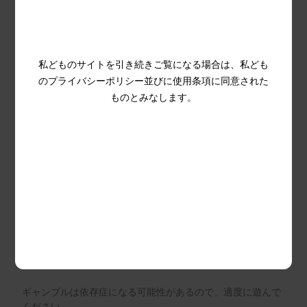
TaDa GamingはMalta Gaming Authority (MGA)によっ
てライセンスを受け、ライセンス番号MGA/B2B/940/2022
を持ち、2023年8月24日に発行されました。
私どものサイトを引き続きご覧になる場合は、私ども
TaDa Gamingは英国でGambling Commissionによりア
のプライバシーポリシー並びに使用条項に同意された
カウント番号66390でライセンスを受け、規制されていま
ものとみなします。
す。
TaDa GamingはスウェーデンでSpelinspektionenにより
ライセンスを受け、規制されています。ライセンス番号
25Si1039、2025-05-21発行
TaDa GamingはギリシャでHellenic Gaming
Commissionによりライセンスを受け、規制されていま
す。ライセンス番号HGC-000140-MN
TaDa GamingはルーマニアでONJNによりライセンスを受
け、規制されています。ライセンス番号1719/19.12.2024
TaDa Gaming is licensed and regulated in Ontario by
the AGCO with license number GRSM1444241
ギャンブルは依存症になる可能性があるので、適度に遊んで
ください。