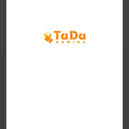
対応言語
特徴の説明