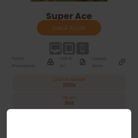
Super Ace
Joacă Acum
Pachet
Fișă de
Copiază
Promoțional
Joc
Demo
CÂȘTIG MAXIM
1500x
Tip joc
Slot
Joc Gratuit, Rotiri
Caracteristici
Gratuite, Multiplicator
speciale
1024 ways
Linii plată