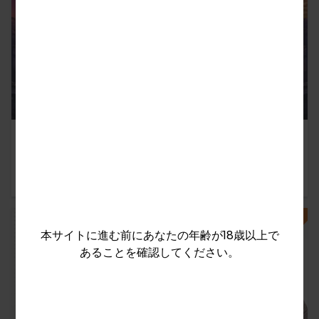
05 / 08 / 2026
ゲームリリース
TaDa Flies High with Fortune Garuda 1000
本サイトに進む前にあなたの年齢が18歳以上で
あることを確認してください。