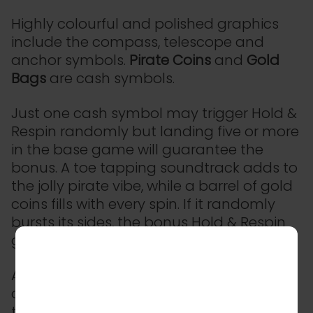
Highly colourful and polished graphics
include the compass, telescope and
anchor symbols.
Pirate Coins
and
Gold
Bags
are cash symbols.
Just one cash symbol may trigger Hold &
Respin randomly but landing five or more
in the base game will guarantee the
bonus. A toe tapping soundtrack adds to
the jolly pirate vibe, while a barrel of gold
coins fills with every spin. If it randomly
bursts its sides, the bonus Hold & Respin
game can also trigger.
All cash symbols on the reels will carry
over to the bonus game however it
triggers and three free spins will be