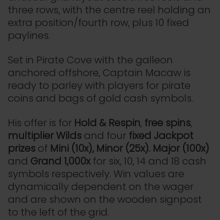
three rows, with the centre reel holding an
extra position/fourth row, plus 10 fixed
paylines.
Set in Pirate Cove with the galleon
anchored offshore, Captain Macaw is
ready to parley with players for pirate
coins and bags of gold cash symbols.
His offer is for
Hold & Respin
,
free spins
,
multiplier Wilds
and four
fixed Jackpot
prizes
of
Mini (10x), Minor (25x). Major (100x)
and
Grand 1,000x
for six, 10, 14 and 18 cash
symbols respectively. Win values are
dynamically dependent on the wager
and are shown on the wooden signpost
to the left of the grid.