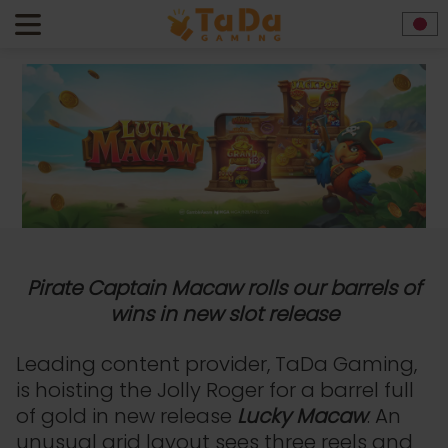
TaDa Sets Sail for Treasure Island in Lucky Macaw
03 / 10 / 2025
Pirate Captain Macaw rolls our barrels of
wins in new slot release
Leading content provider, TaDa Gaming,
is hoisting the Jolly Roger for a barrel full
of gold in new release
Lucky Macaw
. An
unusual grid layout sees three reels and