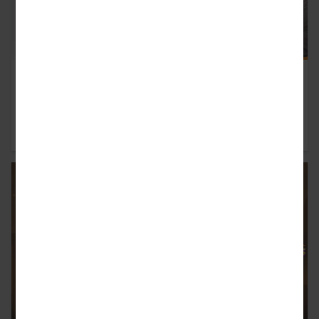
31 / 07 / 2026
ゲームリリース
Market Spotlight - Why TaDa’s Fruit Cha Cha
Cha Succeeds in Italy