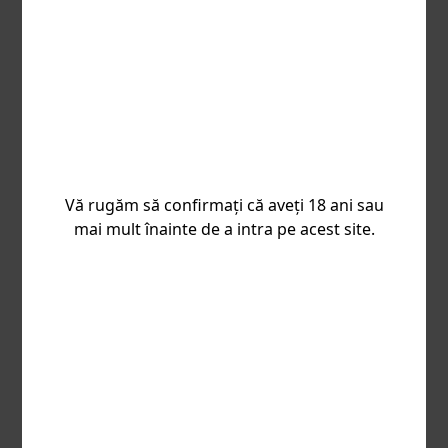
despre TaDa Gaming.
Lasă-ne emailul tău și îți vom trimite cele mai
recente informații despre jocuri.
Te rugăm să fii de acord cu prelucrarea
Vă rugăm să confirmați că aveți 18 ani sau
datelor tale personale
mai mult înainte de a intra pe acest site.
Sunt de acord cu prelucrarea datelor mele
personale
Mi-ar plăcea să mă abonez la știrile TaDa
Gaming (Fără spam)
Abonează-te