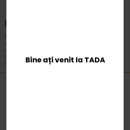
DESCRIERE
Îți plac jocurile jackpot? Atunci îți va plăcea cel mai
recent jackpot bingo!
Cu premii acumulate super înalte, trebuie doar să
luminați cinci lămpi pentru a participa la jocul
Bine ați venit la TADA
jackpot, unde sunteți garantat să câștigați.
Obține cele mai recente informații